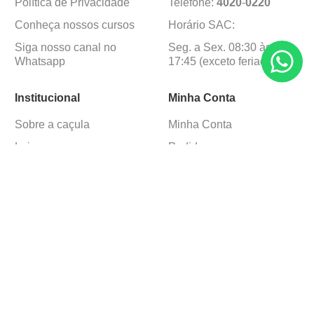
Política de Privacidade
Telefone:
4020
-
0220
Conheça nossos cursos
Horário SAC:
Siga nosso canal no
Seg. a Sex. 08:30 às
Whatsapp
17:45 (exceto feriados)
Institucional
Minha Conta
Sobre a caçula
Minha Conta
Lojas
Pedidos
Trabalhe Conosco
Formas de pagamento