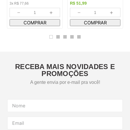
R$
51
,
99
3
x
R$
77
,
66
－
＋
－
＋
COMPRAR
COMPRAR
RECEBA MAIS NOVIDADES E
PROMOÇÕES
A gente envia por e-mail pra você!