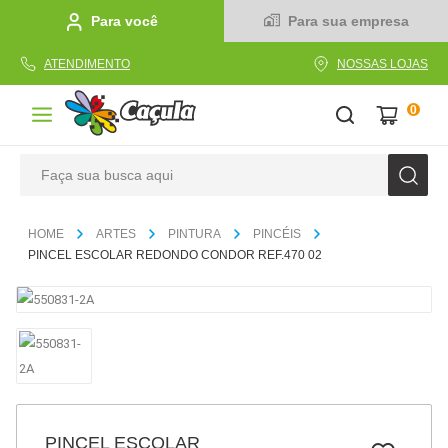
Para você
Para sua empresa
ATENDIMENTO
NOSSAS LOJAS
0
Faça sua busca aqui
TERMOS MAIS BUSCADOS
ARTES
PINTURA
PINCÉIS
1
º
caderno
PINCEL ESCOLAR REDONDO CONDOR REF.470 02
2
º
linha
3
º
caneta
4
º
tecido
5
º
caixa
6
º
papel
PINCEL ESCOLAR