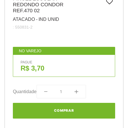
7
º
REDONDO CONDOR
pincel
REF.470 02
8
º
cola
ATACADO - IND UNID
9
º
barbante
:
550831-2
10
º
fita
NO VAREJO
PAGUE
R$ 3,70
Quantidade
COMPRAR