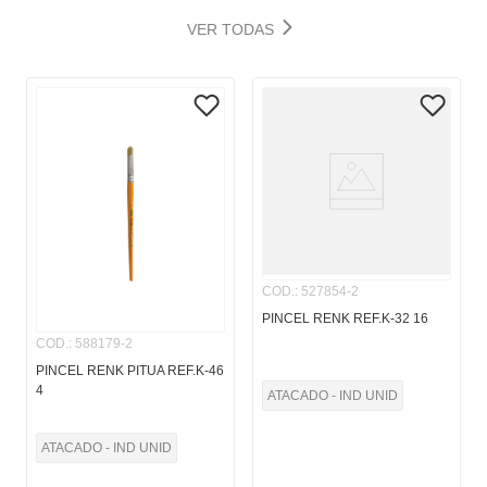
VER TODAS
COD.
:
527854-2
PINCEL RENK REF.K-32 16
COD.
:
588179-2
PINCEL RENK PITUA REF.K-46
4
ATACADO - IND UNID
ATACADO - IND UNID