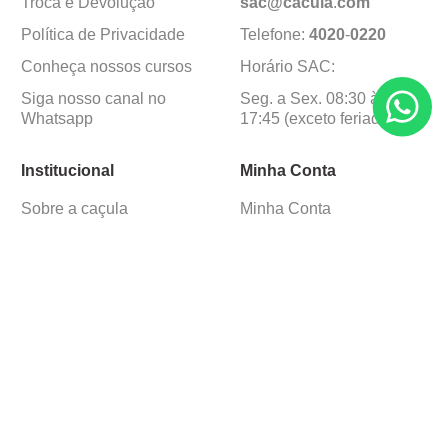
Troca e Devolução
sac@cacula
.
com
Política de Privacidade
Telefone:
4020
-
0220
Conheça nossos cursos
Horário SAC:
Siga nosso canal no
Seg. a Sex. 08:30 às
Whatsapp
17:45 (exceto feriados)
Institucional
Minha Conta
Sobre a caçula
Minha Conta
Lojas
Pedidos
Trabalhe Conosco
Formas de pagamento