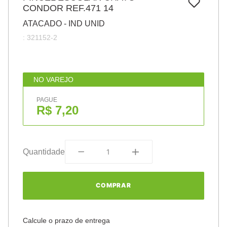
7
º
CONDOR REF.471 14
pincel
ATACADO - IND UNID
8
º
cola
:
321152-2
9
º
barbante
10
º
fita
NO VAREJO
PAGUE
R$ 7,20
Quantidade
COMPRAR
Calcule o prazo de entrega