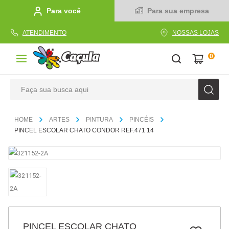
Para você
Para sua empresa
ATENDIMENTO
NOSSAS LOJAS
0
Faça sua busca aqui
TERMOS MAIS BUSCADOS
ARTES
PINTURA
PINCÉIS
1
º
caderno
PINCEL ESCOLAR CHATO CONDOR REF.471 14
2
º
linha
3
º
caneta
4
º
tecido
5
º
caixa
6
º
papel
PINCEL ESCOLAR CHATO