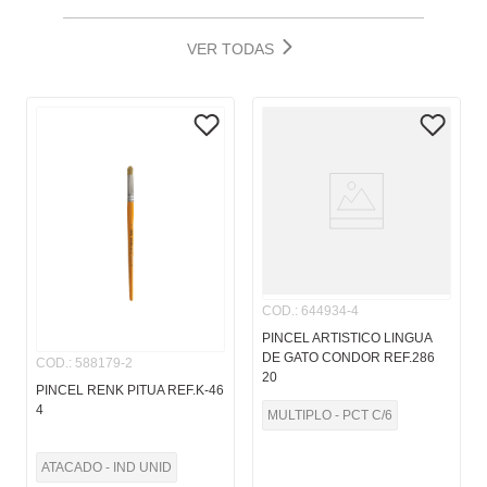
VER TODAS
COD.
:
644934-4
PINCEL ARTISTICO LINGUA
DE GATO CONDOR REF.286
COD.
:
588179-2
20
PINCEL RENK PITUA REF.K-46
4
MULTIPLO - PCT C/6
ATACADO - IND UNID