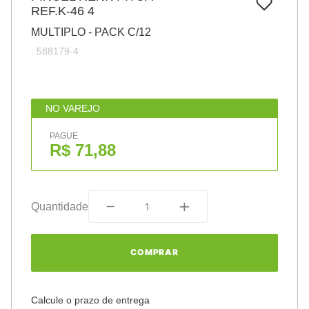
7
º
REF.K-46 4
pincel
MULTIPLO - PACK C/12
8
º
cola
:
588179-4
9
º
barbante
10
º
fita
NO VAREJO
PAGUE
R$ 71,88
Quantidade
COMPRAR
Calcule o prazo de entrega