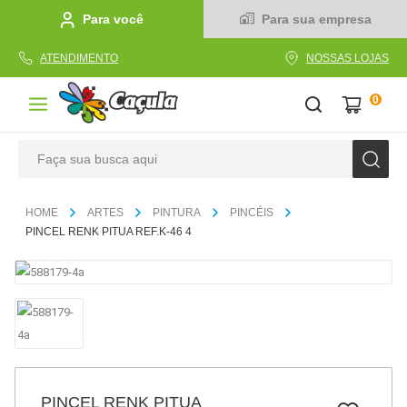
Para você
Para sua empresa
ATENDIMENTO
NOSSAS LOJAS
0
Faça sua busca aqui
TERMOS MAIS BUSCADOS
ARTES
PINTURA
PINCÉIS
1
º
caderno
PINCEL RENK PITUA REF.K-46 4
2
º
linha
3
º
caneta
4
º
tecido
5
º
caixa
6
º
papel
PINCEL RENK PITUA