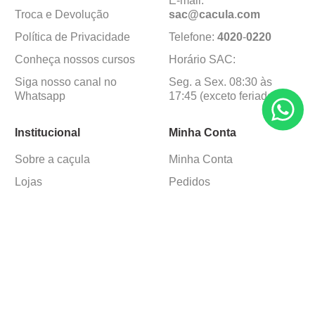
E-mail:
Troca e Devolução
sac@cacula
.
com
Política de Privacidade
Telefone:
4020
-
0220
Conheça nossos cursos
Horário SAC:
Siga nosso canal no
Seg. a Sex. 08:30 às
Whatsapp
17:45 (exceto feriados)
Institucional
Minha Conta
Sobre a caçula
Minha Conta
Lojas
Pedidos
Trabalhe Conosco
Formas de pagamento