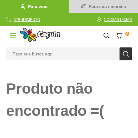
Para você
Para sua empresa
ATENDIMENTO
NOSSAS LOJAS
0
Faça sua busca aqui
TERMOS MAIS BUSCADOS
1
º
caderno
Produto não
2
º
linha
3
º
caneta
encontrado =(
4
º
tecido
5
º
caixa
6
º
pincel