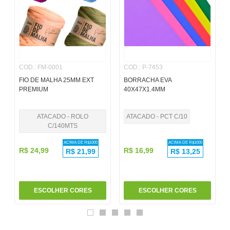
6
º
pincel
7
º
papel
8
º
cola
COD.
:
FM-0001
COD.
:
P-7453
9
º
barbante
FIO DE MALHA 25MM EXT
BORRACHA EVA
10
º
pasta
PREMIUM
40X47X1.4MM
ATACADO - ROLO
ATACADO - PCT C/10
C/140MTS
ACIMA DE R$
1000
ACIMA DE R$
1000
R$
24
,
99
R$
16
,
99
R$
21,99
R$
13,25
ESCOLHER CORES
ESCOLHER CORES