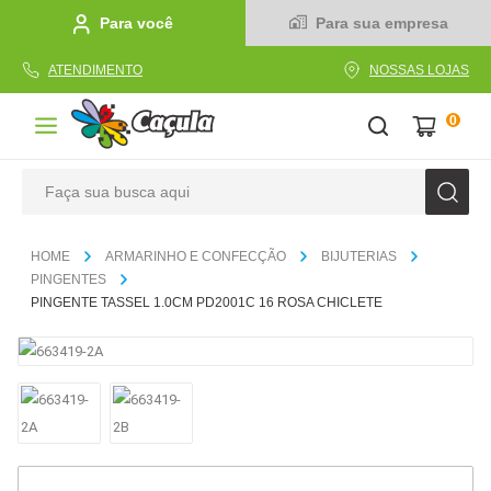
Para você
Para sua empresa
ATENDIMENTO
NOSSAS LOJAS
0
Faça sua busca aqui
TERMOS MAIS BUSCADOS
ARMARINHO E CONFECÇÃO
BIJUTERIAS
1
º
caderno
PINGENTES
PINGENTE TASSEL 1.0CM PD2001C 16 ROSA CHICLETE
2
º
linha
3
º
caneta
4
º
tecido
5
º
caixa
6
º
pincel