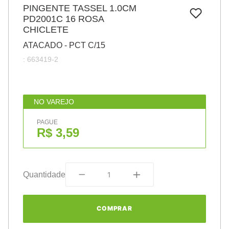
7
º
PINGENTE TASSEL 1.0CM
papel
PD2001C 16 ROSA
8
º
cola
CHICLETE
9
º
barbante
ATACADO - PCT C/15
:
663419-2
10
º
pasta
NO VAREJO
PAGUE
R$ 3,59
Quantidade
COMPRAR