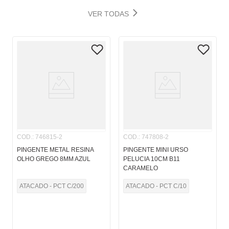
VER TODAS
COD.
:
746815-2
COD.
:
747808-2
PINGENTE METAL RESINA
PINGENTE MINI URSO
OLHO GREGO 8MM AZUL
PELUCIA 10CM B11
CARAMELO
ATACADO - PCT C/200
ATACADO - PCT C/10