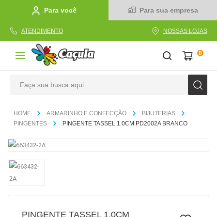
Para você
Para sua empresa
ATENDIMENTO
NOSSAS LOJAS
0
Faça sua busca aqui
TERMOS MAIS BUSCADOS
ARMARINHO E CONFECÇÃO
BIJUTERIAS
1
º
caderno
PINGENTES
PINGENTE TASSEL 1.0CM PD2002A BRANCO
2
º
linha
3
º
caneta
4
º
tecido
5
º
caixa
6
º
pincel
PINGENTE TASSEL 1.0CM