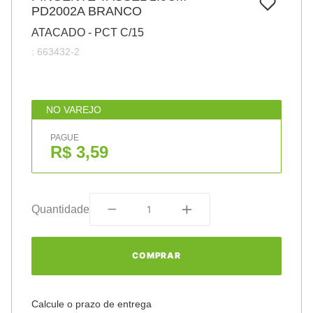
7
º
PD2002A BRANCO
papel
ATACADO - PCT C/15
8
º
cola
:
663432-2
9
º
barbante
10
º
havaianas
NO VAREJO
PAGUE
R$ 3,59
Quantidade
COMPRAR
Calcule o prazo de entrega