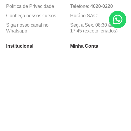
Política de Privacidade
Telefone:
4020
-
0220
Conheça nossos cursos
Horário SAC:
Siga nosso canal no
Seg. a Sex. 08:30 às
Whatsapp
17:45 (exceto feriados)
Institucional
Minha Conta
Sobre a caçula
Minha Conta
Lojas
Pedidos
Trabalhe Conosco
Formas de pagamento