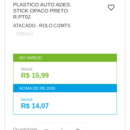
7
º
PLASTICO AUTO ADES.
papel
STICK OPACO PRETO
8
º
cola
R.PT02
9
º
barbante
ATACADO - ROLO C/2MTS
:
723214-2
10
º
pasta
NO VAREJO
PAGUE
R$ 15,99
ACIMA DE R$ 1000
PAGUE
R$ 14,07
Quantidade