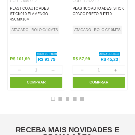
COD.
:
764972-2
COD.
:
723221-2
PLASTICO AUTO ADES
PLASTICO AUTO ADES. STICK
STICK010 FLAMENGO
OPACO PRETO R.PT10
45CMX10M
ATACADO - ROLO C/10MTS
ATACADO - ROLO C/10MTS
ACIMA DE R$
1000
ACIMA DE R$
1000
R$
101
,
99
R$
57
,
99
R$
91,79
R$
45,23
－
＋
－
＋
COMPRAR
COMPRAR
RECEBA MAIS NOVIDADES E