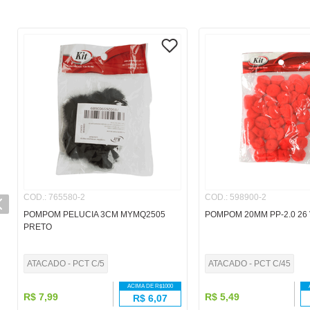
COD.
:
765580-2
COD.
:
598900-2
POMPOM PELUCIA 3CM MYMQ2505
POMPOM 20MM PP-2.0 2
PRETO
ATACADO - PCT C/5
ATACADO - PCT C/45
ACIMA DE R$
1000
R$
7
,
99
R$
5
,
49
R$
6,07