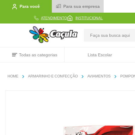
Para você
Para sua empresa
ATENDIMENTO
INSTITUCIONAL
TERMOS MAIS BUSCADOS
Todas as categorias
Lista Escolar
1
º
caderno
2
º
linha
ARMARINHO E CONFECÇÃO
AVIAMENTOS
POMPO
3
º
caneta
4
º
tecido
5
º
caixa
6
º
papel
7
º
pincel