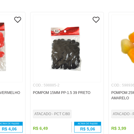
COD.
:
598885-2
COD.
:
598936
6 VERMELHO
POMPOM 15MM PP-1.5 39 PRETO
POMPOM 25M
AMARELO
ATACADO - PCT C/80
ATACADO - 
ACIMA DE R$
1000
ACIMA DE R$
1000
R$
6
,
49
R$
3
,
99
R$
4,06
R$
5,06