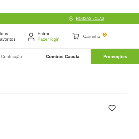
NOSSAS LOJAS
Meus
Entrar
0
Carrinho
avoritos
 Confecção
Combos Caçula
Promoções