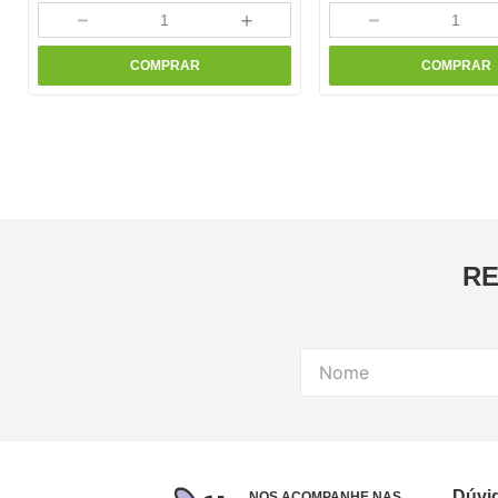
－
＋
－
COMPRAR
COMPRAR
RE
Dúvi
NOS ACOMPANHE NAS