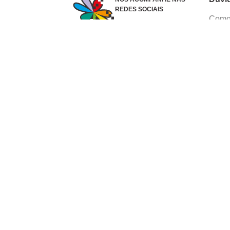
REDES SOCIAIS
Como 
Dúvid
Troca
Polít
Conhe
Siga 
What
Formas de pagamento