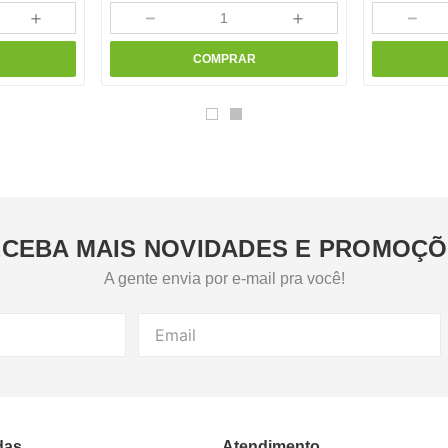
＋
－
＋
－
COMPRAR
CEBA MAIS NOVIDADES E PROMOÇ
A gente envia por e-mail pra você!
das
Atendimento