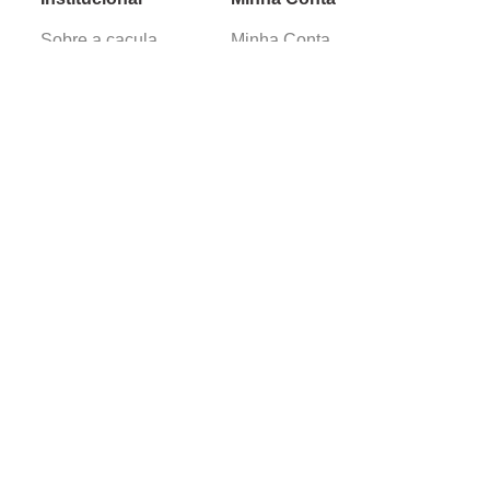
Sobre a caçula
Minha Conta
Lojas
Pedidos
Trabalhe Conosco
Verificada por