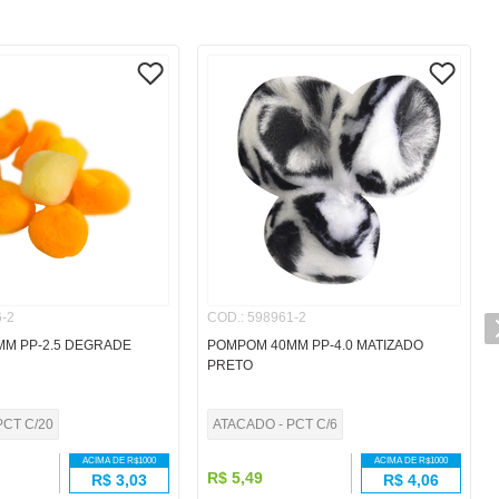
-2
COD.
:
598961-2
M PP-2.5 DEGRADE
POMPOM 40MM PP-4.0 MATIZADO
PRETO
PCT C/20
ATACADO - PCT C/6
ACIMA DE R$
1000
ACIMA DE R$
1000
R$
5
,
49
R$
3,03
R$
4,06