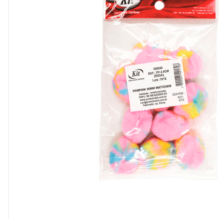
8
º
cola
9
º
barbante
10
º
fita