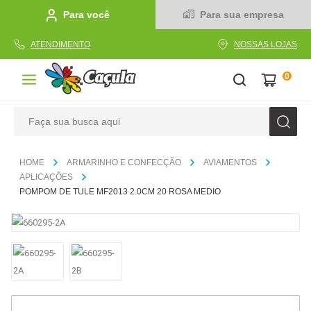
Para você
Para sua empresa
ATENDIMENTO
NOSSAS LOJAS
0
Faça sua busca aqui
TERMOS MAIS BUSCADOS
ARMARINHO E CONFECÇÃO
AVIAMENTOS
1
º
caderno
APLICAÇÕES
POMPOM DE TULE MF2013 2.0CM 20 ROSA MEDIO
2
º
linha
3
º
caneta
4
º
tecido
5
º
caixa
6
º
papel