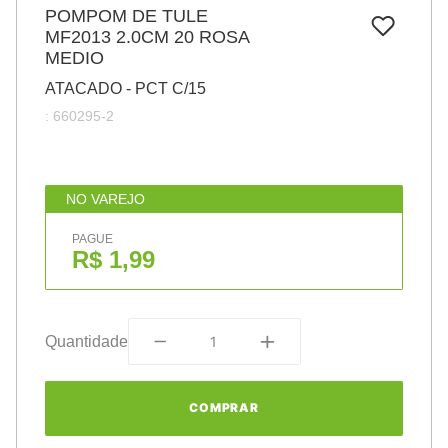
7
º
POMPOM DE TULE
pincel
MF2013 2.0CM 20 ROSA
8
º
cola
MEDIO
9
º
barbante
ATACADO - PCT C/15
:
660295-2
10
º
fita
NO VAREJO
PAGUE
R$ 1,99
Quantidade
COMPRAR