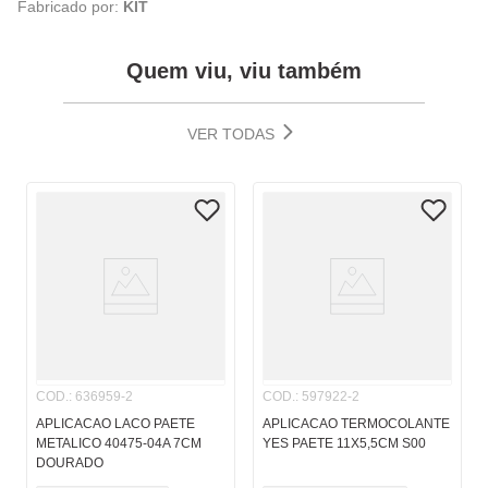
Fabricado por:
KIT
Quem viu, viu também
VER TODAS
COD.
:
636959-2
COD.
:
597922-2
APLICACAO LACO PAETE
APLICACAO TERMOCOLANTE
METALICO 40475-04A 7CM
YES PAETE 11X5,5CM S00
DOURADO