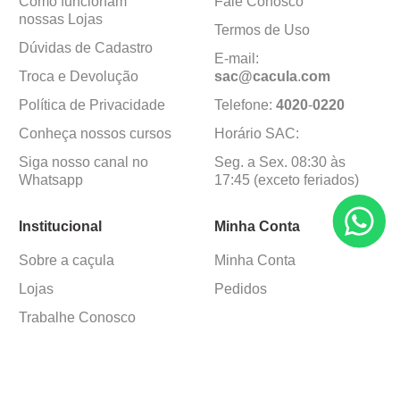
Como funcionam
Fale Conosco
nossas Lojas
Termos de Uso
Dúvidas de Cadastro
E-mail:
Troca e Devolução
sac@cacula
.
com
Política de Privacidade
Telefone:
4020
-
0220
Conheça nossos cursos
Horário SAC:
Siga nosso canal no
Seg. a Sex. 08:30 às
Whatsapp
17:45 (exceto feriados)
Institucional
Minha Conta
Sobre a caçula
Minha Conta
Lojas
Pedidos
Trabalhe Conosco
Formas de pagamento