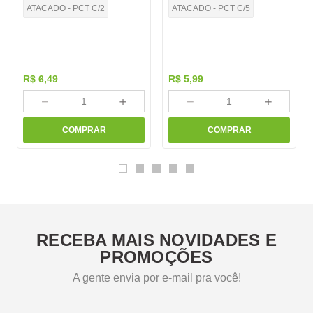
ATACADO - PCT C/2
ATACADO - PCT C/5
R$
6
,
49
R$
5
,
99
－
＋
－
＋
COMPRAR
COMPRAR
RECEBA MAIS NOVIDADES E
PROMOÇÕES
A gente envia por e-mail pra você!