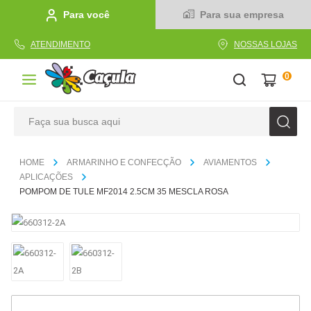
Para você
Para sua empresa
ATENDIMENTO
NOSSAS LOJAS
0
Faça sua busca aqui
TERMOS MAIS BUSCADOS
ARMARINHO E CONFECÇÃO
AVIAMENTOS
1
º
caderno
APLICAÇÕES
POMPOM DE TULE MF2014 2.5CM 35 MESCLA ROSA
2
º
linha
3
º
caneta
4
º
tecido
5
º
caixa
6
º
papel