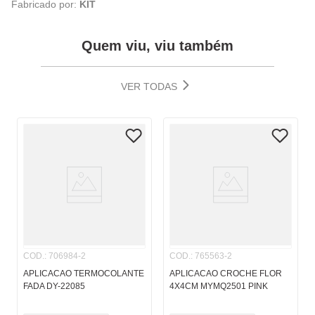
Fabricado por:
KIT
Quem viu, viu também
VER TODAS
COD.
:
706984-2
COD.
:
765563-2
APLICACAO TERMOCOLANTE
APLICACAO CROCHE FLOR
FADA DY-22085
4X4CM MYMQ2501 PINK