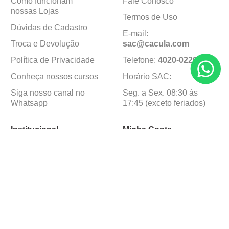
Como funcionam
Fale Conosco
nossas Lojas
Termos de Uso
Dúvidas de Cadastro
E-mail:
Troca e Devolução
sac@cacula
.
com
Política de Privacidade
Telefone:
4020
-
0220
Conheça nossos cursos
Horário SAC:
Siga nosso canal no
Seg. a Sex. 08:30 às
Whatsapp
17:45 (exceto feriados)
Institucional
Minha Conta
Sobre a caçula
Minha Conta
Lojas
Pedidos
Trabalhe Conosco
Formas de pagamento