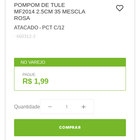
7
º
POMPOM DE TULE
pincel
MF2014 2.5CM 35 MESCLA
8
º
cola
ROSA
9
º
barbante
ATACADO - PCT C/12
:
660312-2
10
º
fita
NO VAREJO
PAGUE
R$ 1,99
Quantidade
COMPRAR