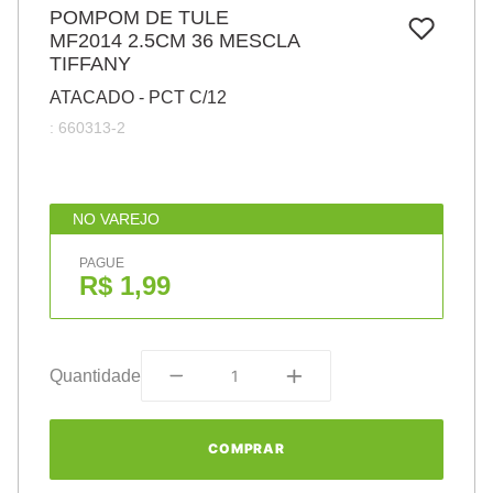
7
º
POMPOM DE TULE
papel
MF2014 2.5CM 36 MESCLA
8
º
cola
TIFFANY
9
º
barbante
ATACADO - PCT C/12
:
660313-2
10
º
pasta
NO VAREJO
PAGUE
R$ 1,99
Quantidade
COMPRAR