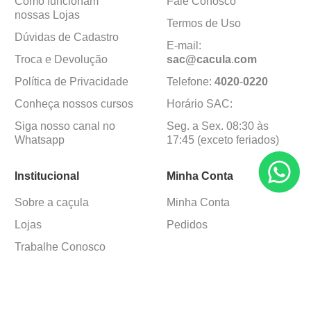
Como funcionam
Fale Conosco
nossas Lojas
Termos de Uso
Dúvidas de Cadastro
E-mail:
Troca e Devolução
sac@cacula
.
com
Política de Privacidade
Telefone:
4020
-
0220
Conheça nossos cursos
Horário SAC:
Siga nosso canal no
Seg. a Sex. 08:30 às
Whatsapp
17:45 (exceto feriados)
Institucional
Minha Conta
Sobre a caçula
Minha Conta
Lojas
Pedidos
Trabalhe Conosco
Formas de pagamento