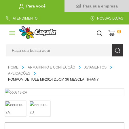
Para você
Para sua empresa
ATENDIMENTO
NOSSAS LOJAS
0
Faça sua busca aqui
TERMOS MAIS BUSCADOS
ARMARINHO E CONFECÇÃO
AVIAMENTOS
1
º
caderno
APLICAÇÕES
POMPOM DE TULE MF2014 2.5CM 36 MESCLA TIFFANY
2
º
linha
3
º
caneta
4
º
tecido
5
º
caixa
6
º
pincel