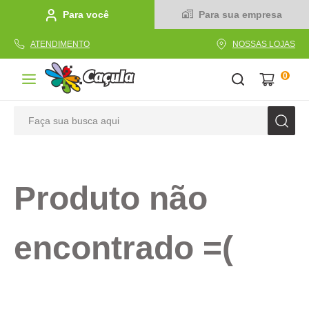
Para você
Para sua empresa
ATENDIMENTO
NOSSAS LOJAS
0
Faça sua busca aqui
TERMOS MAIS BUSCADOS
1
º
caderno
Produto não
2
º
linha
3
º
caneta
encontrado =(
4
º
tecido
5
º
caixa
6
º
pincel