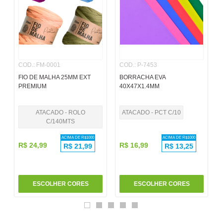
6
º
pincel
7
º
papel
8
º
cola
COD.
:
FM-0001
COD.
:
P-7453
9
º
barbante
FIO DE MALHA 25MM EXT
BORRACHA EVA
10
º
pasta
PREMIUM
40X47X1.4MM
ATACADO - ROLO
ATACADO - PCT C/10
C/140MTS
ACIMA DE R$
1000
ACIMA DE R$
1000
R$
24
,
99
R$
16
,
99
R$
21,99
R$
13,25
ESCOLHER CORES
ESCOLHER CORES