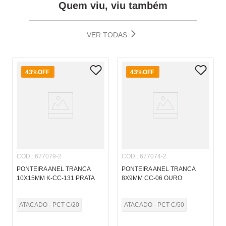
Quem viu, viu também
VER TODAS
43%
OFF
43%
OFF
COD.
:
677079-2
COD.
:
677074-2
PONTEIRA ANEL TRANCA
PONTEIRA ANEL TRANCA
10X15MM K-CC-131 PRATA
8X9MM CC-06 OURO
ATACADO - PCT C/20
ATACADO - PCT C/50