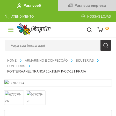
Para você
Para sua empresa
ATENDIMENTO
NOSSAS LOJAS
0
Faça sua busca aqui
TERMOS MAIS BUSCADOS
ARMARINHO E CONFECÇÃO
BIJUTERIAS
1
º
caderno
PONTEIRAS
PONTEIRA ANEL TRANCA 10X15MM K-CC-131 PRATA
2
º
linha
3
º
caneta
4
º
tecido
5
º
caixa
6
º
pincel