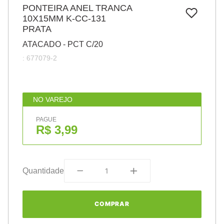
7
º
PONTEIRA ANEL TRANCA
papel
10X15MM K-CC-131
8
º
cola
PRATA
9
º
barbante
ATACADO - PCT C/20
:
677079-2
10
º
pasta
NO VAREJO
PAGUE
R$ 3,99
Quantidade
COMPRAR