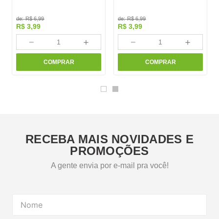
de:
R$
6
,
99
de:
R$
6
,
99
R$
3
,
99
R$
3
,
99
－
＋
－
＋
COMPRAR
COMPRAR
RECEBA MAIS NOVIDADES E
PROMOÇÕES
A gente envia por e-mail pra você!