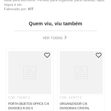
Ideal para escritório. Perfeito para organizar para canetas, lápis,
régua e etc.
Fabricado por:
KIT
Quem viu, viu também
VER TODAS
COD.
:
720487-2
COD.
:
547677-2
PORTA OBJETOS OFFICE C/4
ORGANIZADOR C/6
DIVISOES R.DG-5
DIVISORIAS CRISTAL