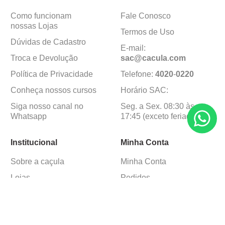
Como funcionam
Fale Conosco
nossas Lojas
Termos de Uso
Dúvidas de Cadastro
E-mail:
Troca e Devolução
sac@cacula
.
com
Política de Privacidade
Telefone:
4020
-
0220
Conheça nossos cursos
Horário SAC:
Siga nosso canal no
Seg. a Sex. 08:30 às
Whatsapp
17:45 (exceto feriados)
Institucional
Minha Conta
Sobre a caçula
Minha Conta
Lojas
Pedidos
Trabalhe Conosco
Formas de pagamento