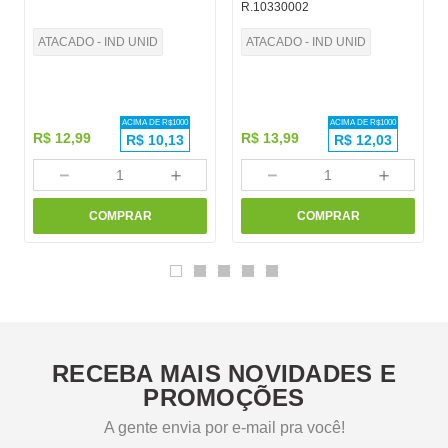
R.10330002
ATACADO - IND UNID
ATACADO - IND UNID
ACIMA DE R$
1000
ACIMA DE R$
1000
R$
12
,
99
R$
13
,
99
R$
10,13
R$
12,03
－
＋
－
＋
COMPRAR
COMPRAR
RECEBA MAIS NOVIDADES E
PROMOÇÕES
A gente envia por e-mail pra você!