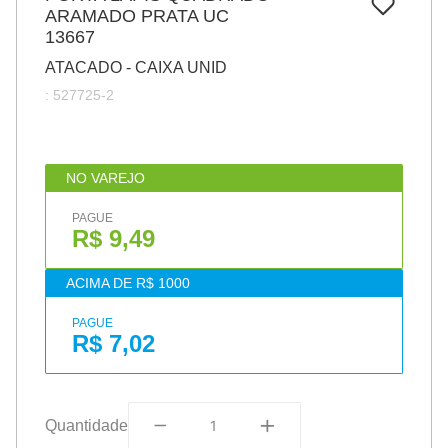
7
º
ARAMADO PRATA UC
pincel
13667
8
º
cola
ATACADO - CAIXA UNID
9
º
barbante
:
527725-2
10
º
fita
NO VAREJO
PAGUE
R$ 9,49
ACIMA DE R$ 1000
PAGUE
R$ 7,02
Quantidade