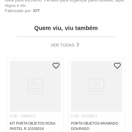
Ideal para escritório. Perfeito para organizar para canetas, lápis,
régua e etc.
Fabricado por:
KIT
Quem viu, viu também
VER TODAS
COD.
:
708943-2
COD.
:
642085-2
KIT PORTA OBJETOS ROSA
PORTA OBJETOS ARAMADO
PASTEL R.10330016
DOURADO