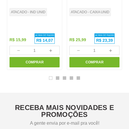
ATACADO - IND UNID
ATACADO - CAIXA UNID
ACIMA DE R$
1000
ACIMA DE R$
1000
R$
15
,
99
R$
25
,
99
R$
14,07
R$
23,39
－
＋
－
＋
COMPRAR
COMPRAR
RECEBA MAIS NOVIDADES E
PROMOÇÕES
A gente envia por e-mail pra você!