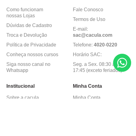
Como funcionam
Fale Conosco
nossas Lojas
Termos de Uso
Dúvidas de Cadastro
E-mail:
Troca e Devolução
sac@cacula
.
com
Política de Privacidade
Telefone:
4020
-
0220
Conheça nossos cursos
Horário SAC:
Siga nosso canal no
Seg. a Sex. 08:30 às
Whatsapp
17:45 (exceto feriados)
Institucional
Minha Conta
Sobre a caçula
Minha Conta
Lojas
Pedidos
Trabalhe Conosco
Formas de pagamento