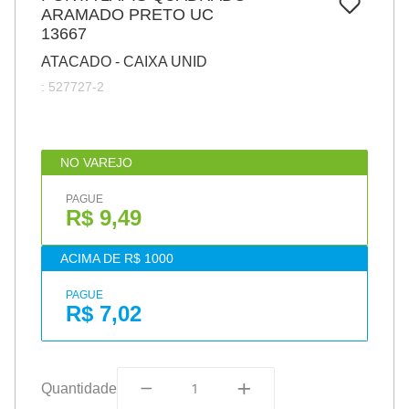
7
º
ARAMADO PRETO UC
papel
13667
8
º
cola
ATACADO - CAIXA UNID
9
º
havaianas
:
527727-2
10
º
barbante
NO VAREJO
PAGUE
R$ 9,49
ACIMA DE R$ 1000
PAGUE
R$ 7,02
Quantidade