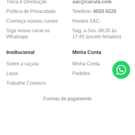
Como funcionam
Fale Conosco
nossas Lojas
Termos de Uso
Dúvidas de Cadastro
E-mail:
Troca e Devolução
sac@cacula
.
com
Política de Privacidade
Telefone:
4020
-
0220
Conheça nossos cursos
Horário SAC:
Siga nosso canal no
Seg. a Sex. 08:30 às
Whatsapp
17:45 (exceto feriados)
Institucional
Minha Conta
Sobre a caçula
Minha Conta
Lojas
Pedidos
Trabalhe Conosco
Formas de pagamento