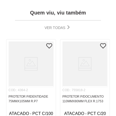
Ideal para proteger RG e Titulo, proporcionando durabilidade e
vida útil prolongada de seus documentos
Fabricado por:
ACP
Quem viu, viu também
VER TODAS
COD.
:
4364-2
COD.
:
755818-2
PROTETOR P/IDENTIDADE
PROTETOR P/DOCUMENTO