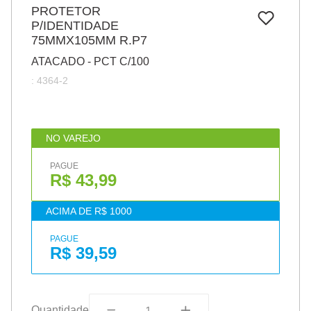
7
º
PROTETOR
pincel
P/IDENTIDADE
8
º
cola
75MMX105MM R.P7
9
º
barbante
ATACADO - PCT C/100
:
4364-2
10
º
fita
NO VAREJO
PAGUE
R$ 43,99
ACIMA DE R$ 1000
PAGUE
R$ 39,59
Quantidade