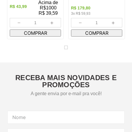
75MMX105MM R.P7
110MMX80MM FLEX R.1753
ATACADO - PCT C/100
ATACADO - PCT C/20
R$
179
,
80
ACIMA DE R$
1000
R$
43
,
99
R$
39,59
3
x
R$
59
,
93
－
＋
－
＋
COMPRAR
COMPRAR
RECEBA MAIS NOVIDADES E
PROMOÇÕES
A gente envia por e-mail pra você!