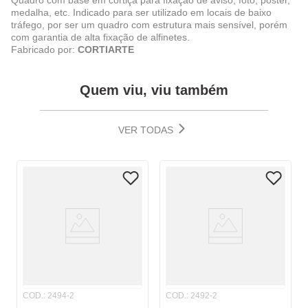
Quadro com base em cortiça para fixação de aviso, foto, poster,
medalha, etc. Indicado para ser utilizado em locais de baixo
tráfego, por ser um quadro com estrutura mais sensível, porém
com garantia de alta fixação de alfinetes.
Fabricado por:
CORTIARTE
Quem viu, viu também
VER TODAS
COD.
:
2494-2
COD.
:
2492-2