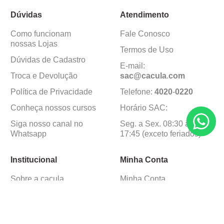
Dúvidas
Atendimento
Como funcionam
Fale Conosco
nossas Lojas
Termos de Uso
Dúvidas de Cadastro
E-mail:
Troca e Devolução
sac@cacula
.
com
Política de Privacidade
Telefone:
4020
-
0220
Conheça nossos cursos
Horário SAC:
Siga nosso canal no
Seg. a Sex. 08:30 às
Whatsapp
17:45 (exceto feriados)
Institucional
Minha Conta
Sobre a caçula
Minha Conta
Lojas
Pedidos
Trabalhe Conosco