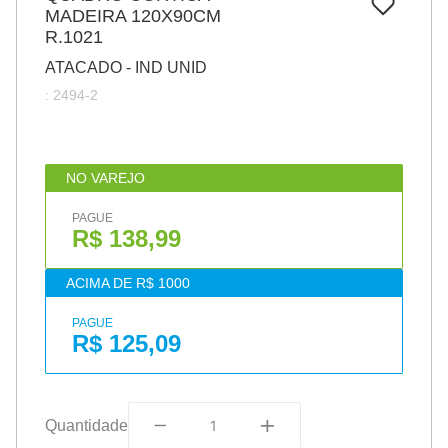
7
º
MADEIRA 120X90CM
papel
R.1021
8
º
cola
ATACADO - IND UNID
9
º
barbante
:
2494-2
10
º
havaianas
NO VAREJO
PAGUE
R$ 138,99
ACIMA DE R$ 1000
PAGUE
R$ 125,09
Quantidade