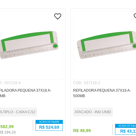
D.
:
537216-4
COD.
:
537216-2
FILADORA PEQUENA 37X16 A-
REFILADORA PEQUENA 37X16 A-
0MB
500MB
LTIPLO - CAIXA C/12
ATACADO - IND UNID
ACIMA DE R$
1000
582
,
99
ACIMA DE R$
1
R$
524,69
R$
48
,
99
R$
43,1
R$
194
,
33