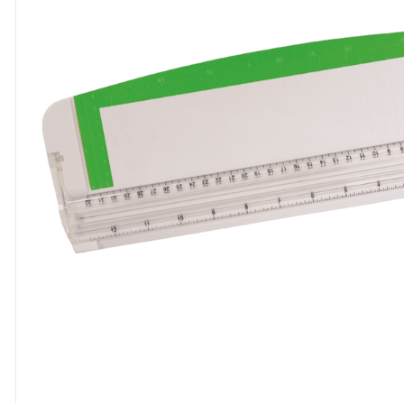
8
º
cola
9
º
barbante
10
º
pasta