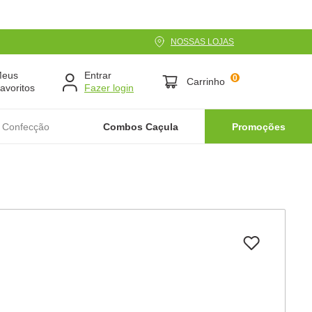
NOSSAS LOJAS
Meus
Entrar
0
Carrinho
avoritos
 Confecção
Combos Caçula
Promoções