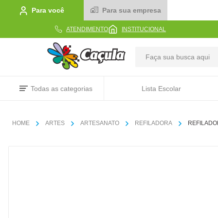
Para você
Para sua empresa
ATENDIMENTO
INSTITUCIONAL
TERMOS MAIS BUSCADOS
Todas as categorias
Lista Escolar
1
º
caderno
2
º
linha
ARTES
ARTESANATO
REFILADORA
REFILADO
3
º
caneta
4
º
tecido
5
º
caixa
6
º
pincel
7
º
papel