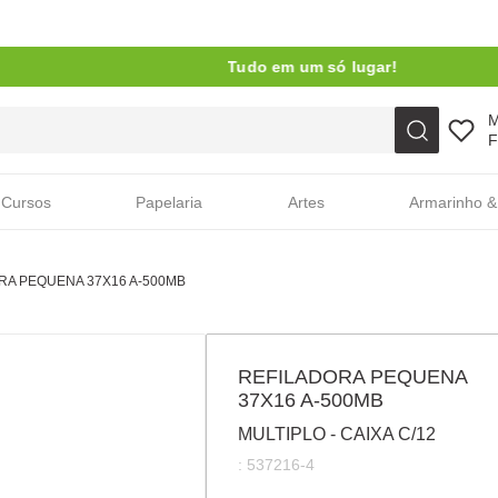
Tudo em um só lugar!
Faça sua busca aqui
F
Cursos
Papelaria
Artes
Armarinho &
RA PEQUENA 37X16 A-500MB
REFILADORA PEQUENA
37X16 A-500MB
MULTIPLO - CAIXA C/12
:
537216-4