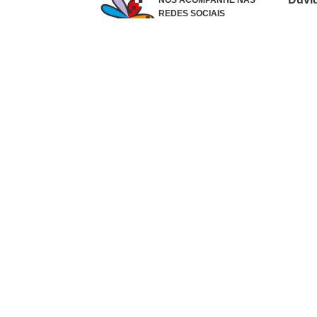
NOS ACOMPANHE NAS
REDES SOCIAIS
Como 
Dúvid
Troca
Polít
Conhe
Siga 
What
Formas de pagamento