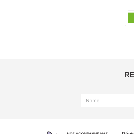
RE
Dúvi