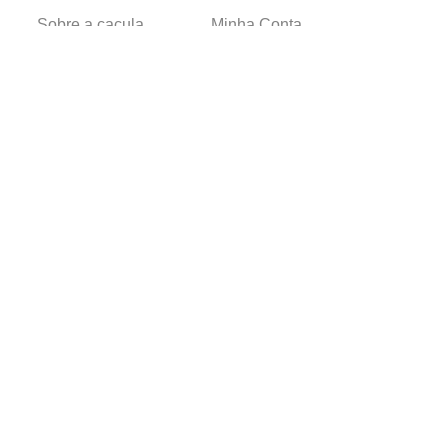
Sobre a caçula
Minha Conta
Lojas
Pedidos
Trabalhe Conosco
Verificada por
Powered by
Developed by