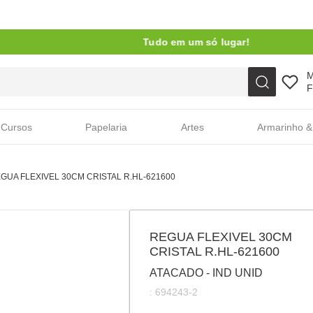
Tudo em um só lugar!
Faça sua busca aqui
F
Cursos
Papelaria
Artes
Armarinho &
GUA FLEXIVEL 30CM CRISTAL R.HL-621600
REGUA FLEXIVEL 30CM
CRISTAL R.HL-621600
ATACADO - IND UNID
:
694243-2