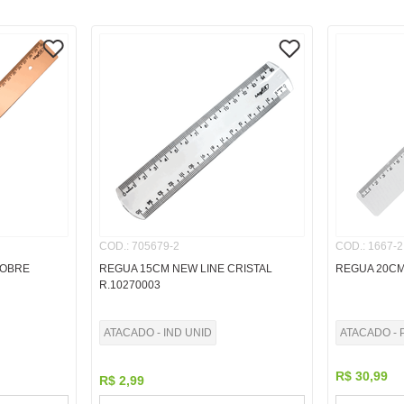
COD.
:
705679-2
COD.
:
1667-2
COBRE
REGUA 15CM NEW LINE CRISTAL
REGUA 20CM
R.10270003
ATACADO - IND UNID
ATACADO - 
R$
30
,
99
R$
2
,
99