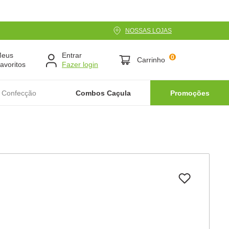
NOSSAS LOJAS
Meus
Entrar
0
Carrinho
avoritos
 Confecção
Combos Caçula
Promoções