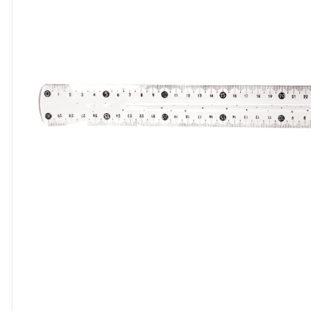
8
º
cola
9
º
barbante
10
º
fita