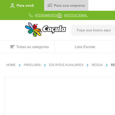
Para você
Para sua empresa
ATENDIMENTO
INSTITUCIONAL
TERMOS MAIS BUSCADOS
Todas as categorias
Lista Escolar
1
º
caderno
2
º
linha
PAPELARIA
ESCRITA E AUXILIARES
REGUA
RE
3
º
caneta
4
º
tecido
5
º
caixa
6
º
papel
7
º
pincel