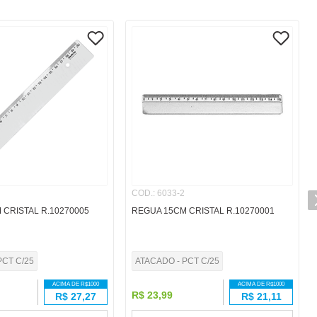
COD.
:
6033-2
 CRISTAL R.10270005
REGUA 15CM CRISTAL R.10270001
PCT C/25
ATACADO - PCT C/25
ACIMA DE R$
1000
ACIMA DE R$
1000
R$
23
,
99
R$
27,27
R$
21,11