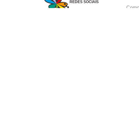
REDES SOCIAIS
Como 
Dúvid
Troca
Polít
Conhe
Siga 
What
Formas de pagamento
Ⓒ Copyright 1982-2025 Grupo Caçula - Parco P