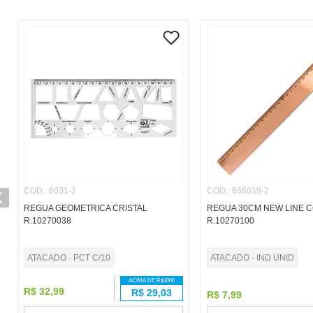
COD.
:
6031-2
COD.
:
666019-2
REGUA GEOMETRICA CRISTAL
REGUA 30CM NEW LINE 
R.10270038
R.10270100
ATACADO - PCT C/10
ATACADO - IND UNID
ACIMA DE R$
1000
R$
32
,
99
R$
29,03
R$
7
,
99