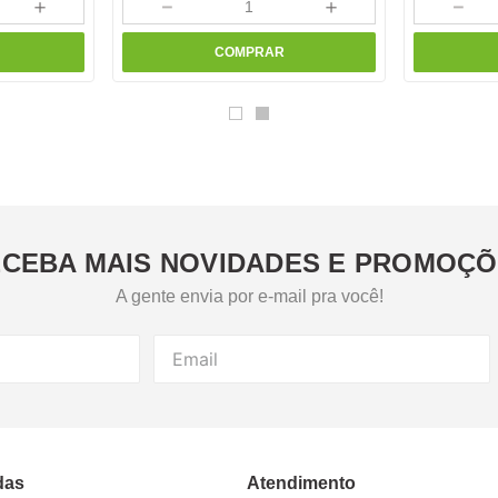
＋
－
＋
－
COMPRAR
CEBA MAIS NOVIDADES E PROMOÇ
A gente envia por e-mail pra você!
das
Atendimento