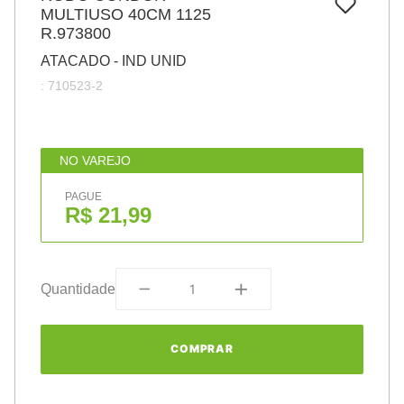
7
º
MULTIUSO 40CM 1125
papel
R.973800
8
º
cola
ATACADO - IND UNID
9
º
havaianas
:
710523-2
10
º
barbante
NO VAREJO
PAGUE
R$ 21,99
Quantidade
COMPRAR