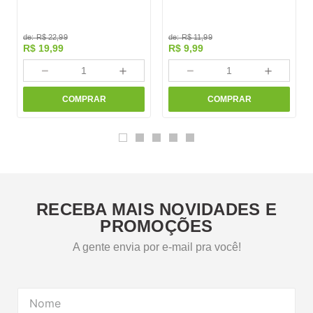
de:
R$
22
,
99
de:
R$
11
,
99
R$
19
,
99
R$
9
,
99
－
＋
－
＋
COMPRAR
COMPRAR
RECEBA MAIS NOVIDADES E
PROMOÇÕES
A gente envia por e-mail pra você!