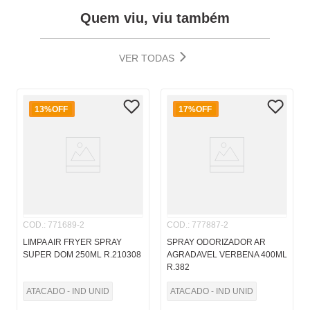
Quem viu, viu também
VER TODAS
13%
OFF
17%
OFF
COD.
:
771689-2
COD.
:
777887-2
LIMPA AIR FRYER SPRAY
SPRAY ODORIZADOR AR
SUPER DOM 250ML R.210308
AGRADAVEL VERBENA 400ML
R.382
ATACADO - IND UNID
ATACADO - IND UNID