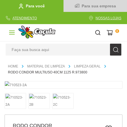
Para você
Para sua empresa
ATENDIMENTO
NOSSAS LOJAS
0
Faça sua busca aqui
TERMOS MAIS BUSCADOS
MATERIAL DE LIMPEZA
LIMPEZA GERAL
1
º
caderno
RODO CONDOR MULTIUSO 40CM 1125 R.973800
2
º
linha
3
º
caneta
4
º
tecido
5
º
caixa
6
º
pincel
RODO CONDOR