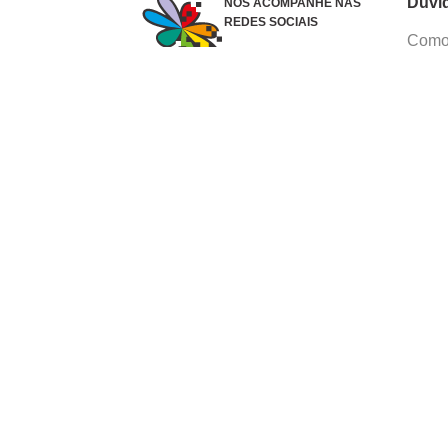
Dúvi
NOS ACOMPANHE NAS
REDES SOCIAIS
Como 
Dúvid
Troca
Polít
Conhe
Siga 
What
Formas de pagamento