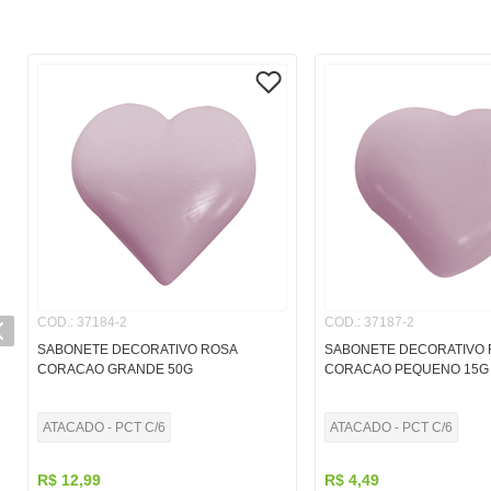
COD.
:
37184-2
COD.
:
37187-2
SABONETE DECORATIVO ROSA
SABONETE DECORATIVO 
CORACAO GRANDE 50G
CORACAO PEQUENO 15G
ATACADO - PCT C/6
ATACADO - PCT C/6
R$
12
,
99
R$
4
,
49