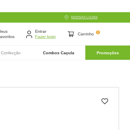
NOSSAS LOJAS
Meus
Entrar
0
Carrinho
avoritos
 Confecção
Combos Caçula
Promoções