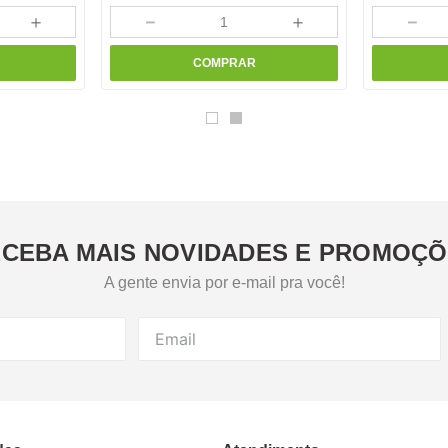
＋
－
＋
－
COMPRAR
CEBA MAIS NOVIDADES E PROMOÇ
A gente envia por e-mail pra você!