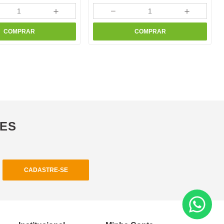
＋
－
＋
COMPRAR
COMPRAR
ÕES
CADASTRE-SE