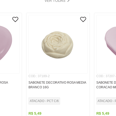
VER TODAS
COD.
:
37189-2
COD.
:
37207-
ROSA
SABONETE DECORATIVO ROSA MEDIA
SABONETE D
BRANCO 16G
CORACAO ME
ATACADO - PCT C/6
ATACADO - 
R$
5
,
49
R$
5
,
49