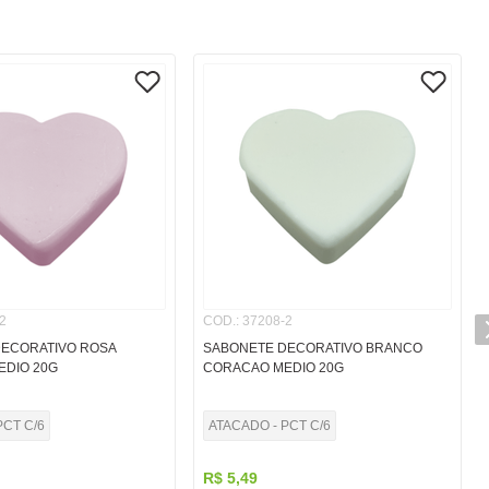
2
COD.
:
37208-2
ECORATIVO ROSA
SABONETE DECORATIVO BRANCO
DIO 20G
CORACAO MEDIO 20G
PCT C/6
ATACADO - PCT C/6
R$
5
,
49