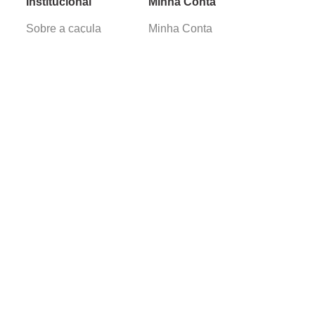
Institucional
Minha Conta
Sobre a caçula
Minha Conta
Lojas
Pedidos
Trabalhe Conosco
Verificada por