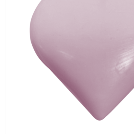
8
º
cola
9
º
barbante
10
º
pasta