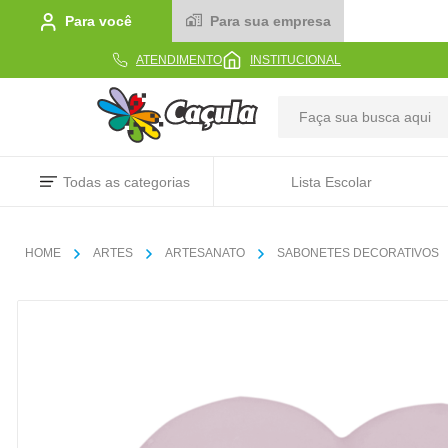
Para você
Para sua empresa
ATENDIMENTO
INSTITUCIONAL
TERMOS MAIS BUSCADOS
Todas as categorias
Lista Escolar
1
º
caderno
2
º
linha
ARTES
ARTESANATO
SABONETES DECORATIVOS
3
º
caneta
4
º
tecido
5
º
caixa
6
º
pincel
7
º
papel