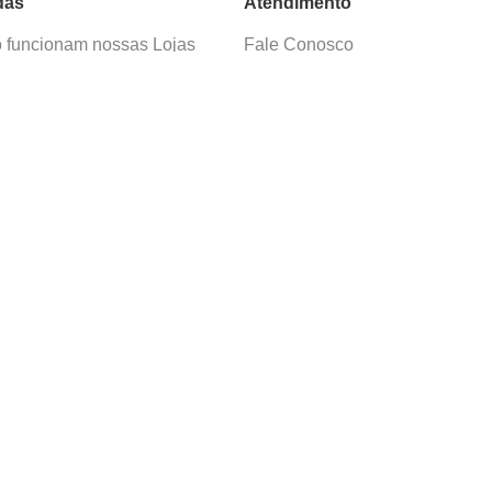
das
Atendimento
funcionam nossas Lojas
Fale Conosco
as de Cadastro
Termos de Uso
 e Devolução
E-mail:
sac@cacula
.
com
ica de Privacidade
Telefone:
4020
-
0220
ça nossos cursos
Horário SAC:
nosso canal no
Seg. a Sex. 08:30 às 17:45
sapp
(exceto feriados)