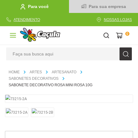
Para você
Para sua empresa
ATENDIMENTO
NOSSAS LOJAS
0
Faça sua busca aqui
TERMOS MAIS BUSCADOS
ARTES
ARTESANATO
1
º
caderno
SABONETES DECORATIVOS
SABONETE DECORATIVO ROSA MINI ROSA 10G
2
º
linha
3
º
caneta
4
º
tecido
5
º
caixa
6
º
pincel