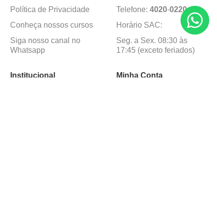
Política de Privacidade
Telefone:
4020
-
0220
Conheça nossos cursos
Horário SAC:
Siga nosso canal no
Seg. a Sex. 08:30 às
Whatsapp
17:45 (exceto feriados)
Institucional
Minha Conta
Sobre a caçula
Minha Conta
Lojas
Pedidos
Trabalhe Conosco
Formas de pagamento