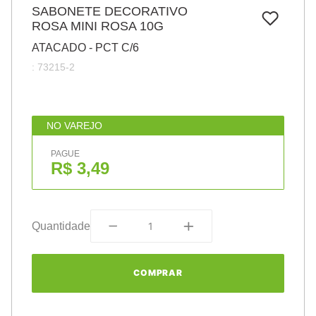
7
º
SABONETE DECORATIVO
papel
ROSA MINI ROSA 10G
8
º
cola
ATACADO - PCT C/6
9
º
barbante
:
73215-2
10
º
pasta
NO VAREJO
PAGUE
R$ 3,49
Quantidade
COMPRAR