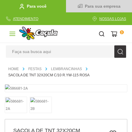
Para você
Para sua empresa
ATENDIMENTO
NOSSAS LOJAS
0
Faça sua busca aqui
TERMOS MAIS BUSCADOS
FESTAS
LEMBRANCINHAS
1
º
caderno
SACOLA DE TNT 32X20CM C/10 R.YW-115 ROSA
2
º
linha
3
º
caneta
4
º
tecido
5
º
caixa
6
º
papel
SACOLA DE TNT 32X20CM