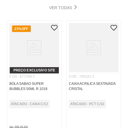
VER TODAS
23%
OFF
PREÇO EXCLUSIVO SITE
COD.
:
677299-2
COD.
:
709181-2
BOLA SABAO SUPER
CAIXA ACRILICA SEXTAVADA
BUBBLES 50ML R.1018
CRISTAL
ATACADO - CAIXA C/12
ATACADO - PCT C/10
de:
R$
25
,
99