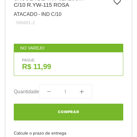
7
º
C/10 R.YW-115 ROSA
pincel
ATACADO - IND C/10
8
º
cola
:
586681-2
9
º
barbante
10
º
fita
NO VAREJO
PAGUE
R$ 11,99
Quantidade
COMPRAR
Calcule o prazo de entrega