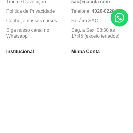
Troca e Devolução
sac@cacula
.
com
Política de Privacidade
Telefone:
4020
-
0220
Conheça nossos cursos
Horário SAC:
Siga nosso canal no
Seg. a Sex. 08:30 às
Whatsapp
17:45 (exceto feriados)
Institucional
Minha Conta
Sobre a caçula
Minha Conta
Lojas
Pedidos
Trabalhe Conosco
Formas de pagamento