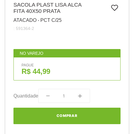
7
º
SACOLA PLAST LISA ALCA
papel
FITA 40X50 PRATA
8
º
cola
ATACADO - PCT C/25
9
º
havaianas
:
591364-2
10
º
barbante
NO VAREJO
PAGUE
R$ 44,99
Quantidade
COMPRAR