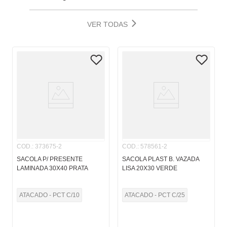
VER TODAS
COD.
:
373675-2
COD.
:
578561-2
SACOLA P/ PRESENTE
SACOLA PLAST B. VAZADA
LAMINADA 30X40 PRATA
LISA 20X30 VERDE
ATACADO - PCT C/10
ATACADO - PCT C/25