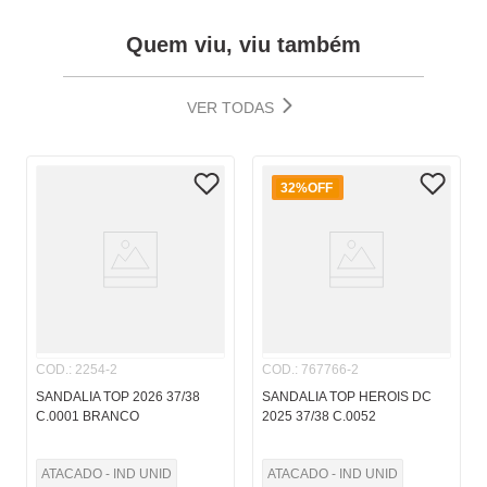
Quem viu, viu também
VER TODAS
32%
OFF
COD.
:
2254-2
COD.
:
767766-2
SANDALIA TOP 2026 37/38
SANDALIA TOP HEROIS DC
C.0001 BRANCO
2025 37/38 C.0052
ATACADO - IND UNID
ATACADO - IND UNID