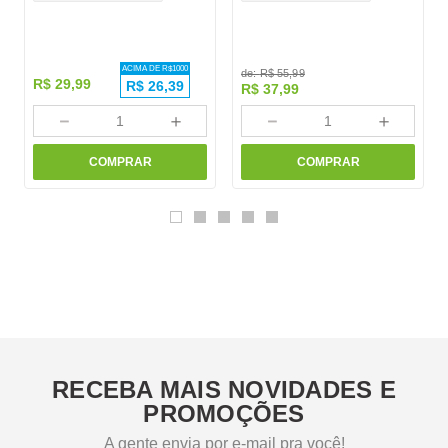
ACIMA DE R$
1000
de:
R$
55
,
99
R$
29
,
99
R$
26,39
R$
37
,
99
－
＋
－
＋
COMPRAR
COMPRAR
RECEBA MAIS NOVIDADES E
PROMOÇÕES
A gente envia por e-mail pra você!