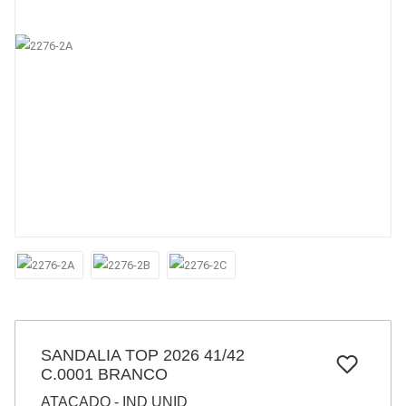
7
º
papel
8
º
cola
9
º
barbante
10
º
pasta
SANDALIA TOP 2026 41/42
C.0001 BRANCO
ATACADO - IND UNID