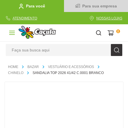
Para você
Para sua empresa
ATENDIMENTO
NOSSAS LOJAS
0
Faça sua busca aqui
TERMOS MAIS BUSCADOS
BAZAR
VESTUÁRIO E ACESSÓRIOS
1
º
caderno
CHINELO
SANDALIA TOP 2026 41/42 C.0001 BRANCO
2
º
linha
3
º
caneta
4
º
tecido
5
º
caixa
6
º
pincel