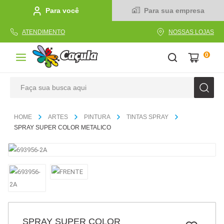
Para você
Para sua empresa
ATENDIMENTO
NOSSAS LOJAS
0
Faça sua busca aqui
TERMOS MAIS BUSCADOS
ARTES
PINTURA
TINTAS SPRAY
1
º
caderno
SPRAY SUPER COLOR METALICO
2
º
linha
3
º
caneta
4
º
tecido
5
º
caixa
6
º
papel
SPRAY SUPER COLOR