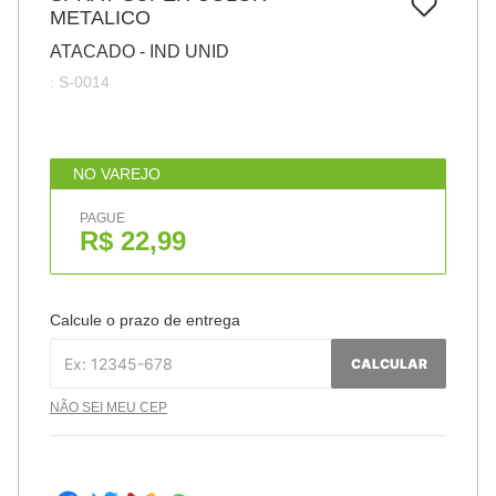
7
º
METALICO
pincel
ATACADO - IND UNID
8
º
cola
:
S-0014
9
º
barbante
10
º
fita
NO VAREJO
PAGUE
R$ 22,99
Calcule o prazo de entrega
CALCULAR
NÃO SEI MEU CEP