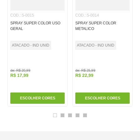
COD.
:
S-0015
COD.
:
S-0014
SPRAY SUPER COLOR USO
SPRAY SUPER COLOR
GERAL
METALICO
ATACADO - IND UNID
ATACADO - IND UNID
de:
R$
20
,
99
de:
R$
25
,
99
R$
17
,
99
R$
22
,
99
ESCOLHER CORES
ESCOLHER CORES