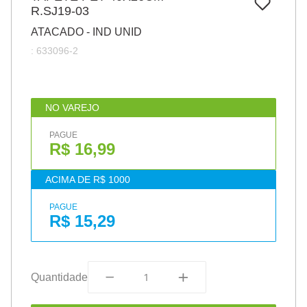
7
º
R.SJ19-03
pincel
ATACADO - IND UNID
8
º
cola
:
633096-2
9
º
barbante
10
º
fita
NO VAREJO
PAGUE
R$ 16,99
ACIMA DE R$ 1000
PAGUE
R$ 15,29
Quantidade