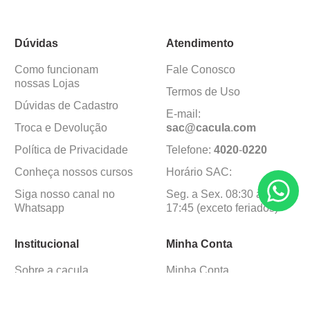
Dúvidas
Atendimento
Como funcionam
Fale Conosco
nossas Lojas
Termos de Uso
Dúvidas de Cadastro
E-mail:
Troca e Devolução
sac@cacula
.
com
Política de Privacidade
Telefone:
4020
-
0220
Conheça nossos cursos
Horário SAC:
Siga nosso canal no
Seg. a Sex. 08:30 às
Whatsapp
17:45 (exceto feriados)
Institucional
Minha Conta
Sobre a caçula
Minha Conta
Lojas
Pedidos