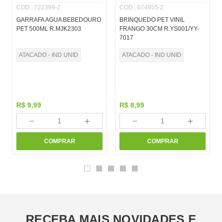
COD.
:
722399-2
COD.
:
674955-2
GARRAFA AGUA BEBEDOURO
BRINQUEDO PET VINIL
PET 500ML R.MJK2303
FRANGO 30CM R.YS001/YY-
7017
ATACADO - IND UNID
ATACADO - IND UNID
R$
9
,
99
R$
8
,
99
－
＋
－
＋
COMPRAR
COMPRAR
RECEBA MAIS NOVIDADES E