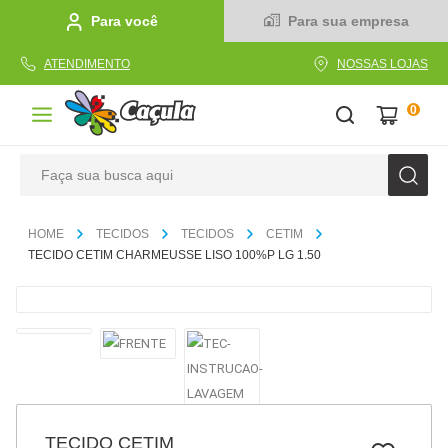
Para você
Para sua empresa
ATENDIMENTO
NOSSAS LOJAS
0
Faça sua busca aqui
TERMOS MAIS BUSCADOS
TECIDOS
TECIDOS
CETIM
1
º
caderno
TECIDO CETIM CHARMEUSSE LISO 100%P LG 1.50
2
º
linha
3
º
caneta
4
º
tecido
5
º
caixa
6
º
papel
TECIDO CETIM