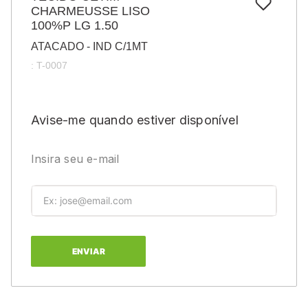
7
º
CHARMEUSSE LISO
pincel
100%P LG 1.50
8
º
cola
ATACADO - IND C/1MT
9
º
barbante
:
T-0007
10
º
fita
Avise-me quando estiver disponível
Insira seu e-mail
ENVIAR