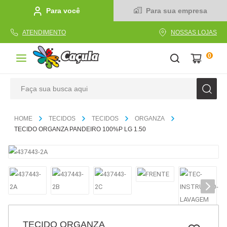
Para você
Para sua empresa
ATENDIMENTO
NOSSAS LOJAS
0
Faça sua busca aqui
TERMOS MAIS BUSCADOS
TECIDOS
TECIDOS
ORGANZA
1
º
caderno
TECIDO ORGANZA PANDEIRO 100%P LG 1.50
2
º
linha
3
º
caneta
4
º
tecido
5
º
caixa
6
º
papel
TECIDO ORGANZA