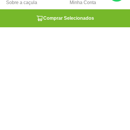
Sobre a caçula
Minha Conta
Lojas
Pedidos
Comprar Selecionados
Trabalhe Conosco
Formas de pagamento
Verificada por
Ⓒ Copyright 1982-2025 Grupo Caçula - Parco Papelaria Ltda.
CNPJ: 05.214.053/0018-77
Powered by
Developed by