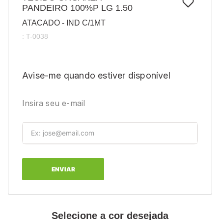
7
º
PANDEIRO 100%P LG 1.50
pincel
ATACADO - IND C/1MT
8
º
cola
:
T-0038
9
º
barbante
10
º
fita
Avise-me quando estiver disponível
Insira seu e-mail
ENVIAR
Selecione a cor desejada