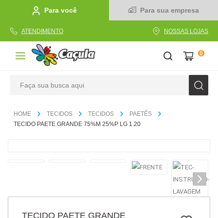
Para você
Para sua empresa
ATENDIMENTO
NOSSAS LOJAS
0
Faça sua busca aqui
TERMOS MAIS BUSCADOS
TECIDOS
TECIDOS
PAETÊS
1
º
caderno
TECIDO PAETE GRANDE 75%M 25%P LG 1.20
2
º
linha
3
º
caneta
4
º
tecido
5
º
caixa
6
º
papel
TECIDO PAETE GRANDE