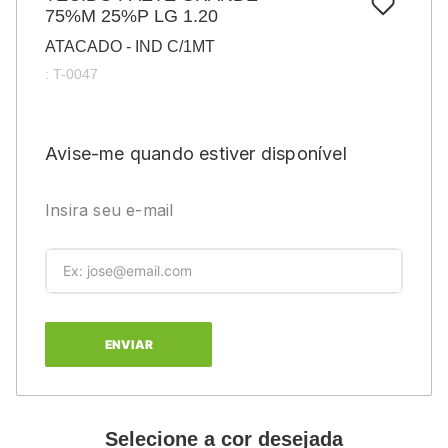
7
º
75%M 25%P LG 1.20
pincel
ATACADO - IND C/1MT
8
º
cola
:
T-0047
9
º
barbante
10
º
fita
Avise-me quando estiver disponível
Insira seu e-mail
ENVIAR
Selecione a cor desejada