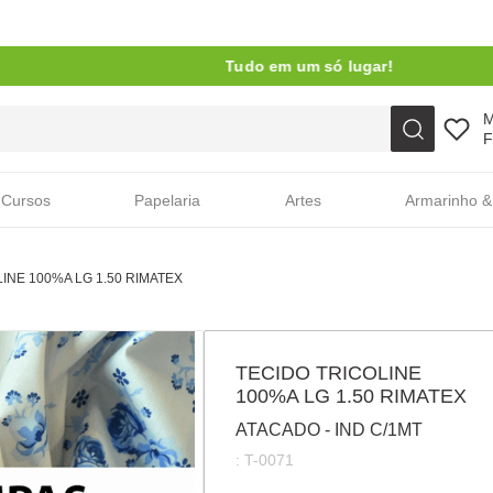
Tudo em um só lugar!
Faça sua busca aqui
F
Cursos
Papelaria
Artes
Armarinho &
INE 100%A LG 1.50 RIMATEX
TECIDO TRICOLINE
100%A LG 1.50 RIMATEX
ATACADO - IND C/1MT
:
T-0071