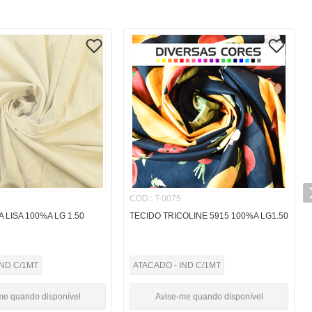
COD.
:
T-0075
 LISA 100%A LG 1.50
TECIDO TRICOLINE 5915 100%A LG1.50
IND C/1MT
ATACADO - IND C/1MT
me quando disponível
Avise-me quando disponível