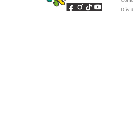
Como 
Dúvid
Troca
Polít
Conhe
Siga 
What
Formas de pagamento
Ⓒ Copyright 1982-2025 Grupo Caçula - Parco P