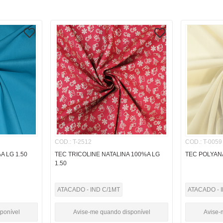
COD.
:
T-2512
COD.
:
T-0059
A LG 1.50
TEC TRICOLINE NATALINA 100%A LG
TEC POLYANA
1.50
ATACADO - IND C/1MT
ATACADO - 
ponível
Avise-me quando disponível
Avise-