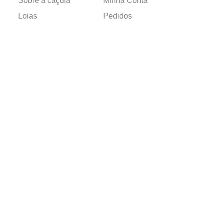
Sobre a caçula
Minha Conta
Lojas
Pedidos
Trabalhe Conosco
Verificada por
Powered by
Developed by