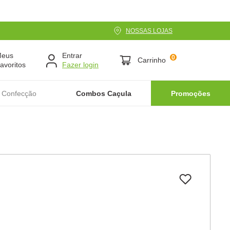
NOSSAS LOJAS
Meus
Entrar
0
Carrinho
avoritos
 Confecção
Combos Caçula
Promoções