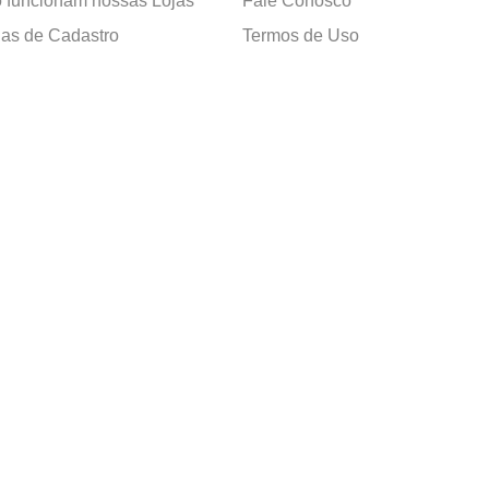
funcionam nossas Lojas
Fale Conosco
as de Cadastro
Termos de Uso
 e Devolução
E-mail:
sac@cacula
.
com
ica de Privacidade
Telefone:
4020
-
0220
ça nossos cursos
Horário SAC:
nosso canal no
Seg. a Sex. 08:30 às 17:45
sapp
(exceto feriados)
apelaria Ltda. CNPJ: 05.214.053/0018-77