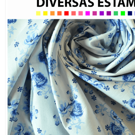
8
º
cola
9
º
barbante
10
º
fita