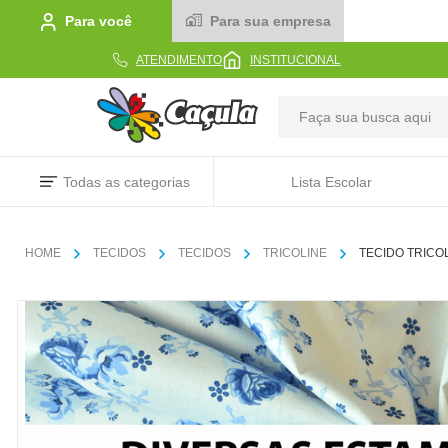
Para você
Para sua empresa
ATENDIMENTO
INSTITUCIONAL
TERMOS MAIS BUSCADOS
Todas as categorias
Lista Escolar
1
º
caderno
2
º
linha
TECIDOS
TECIDOS
TRICOLINE
TECIDO TRICOL
3
º
caneta
4
º
tecido
5
º
caixa
6
º
papel
7
º
pincel