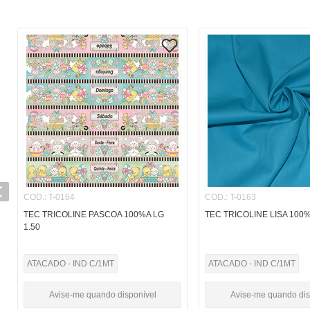
COD.
:
T-0164
COD.
:
T-0163
TEC TRICOLINE PASCOA 100%A LG
TEC TRICOLINE LISA 100%
1.50
ATACADO - IND C/1MT
ATACADO - IND C/1MT
Avise-me quando disponível
Avise-me quando dis