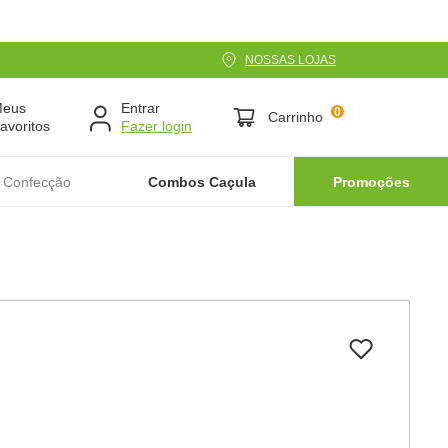
NOSSAS LOJAS
Meus
Entrar
0
Carrinho
avoritos
 Confecção
Combos Caçula
Promoções