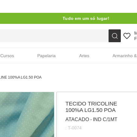
Tudo em um só lugar!
Faça sua busca aqui
F
Cursos
Papelaria
Artes
Armarinho &
INE 100%A LG1.50 POA
TECIDO TRICOLINE
100%A LG1.50 POA
ATACADO - IND C/1MT
:
T-0074