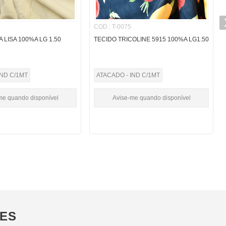
COD.
:
T-0075
 LISA 100%A LG 1.50
TECIDO TRICOLINE 5915 100%A LG1.50
IND C/1MT
ATACADO - IND C/1MT
me quando disponível
Avise-me quando disponível
ÕES