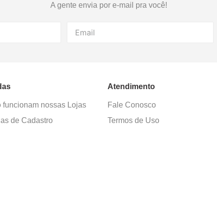
A gente envia por e-mail pra você!
das
Atendimento
funcionam nossas Lojas
Fale Conosco
as de Cadastro
Termos de Uso
 e Devolução
E-mail:
sac@cacula
.
com
ica de Privacidade
Telefone:
4020
-
0220
ça nossos cursos
Horário SAC:
nosso canal no
Seg. a Sex. 08:30 às 17:45
sapp
(exceto feriados)