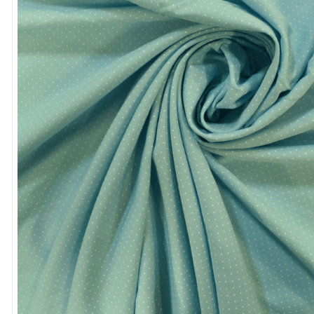
8
º
cola
9
º
barbante
10
º
fita