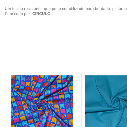
Um tecido resistente, que pode ser utiliziado para bordado, pintur
Fabricado por:
CIRCULO