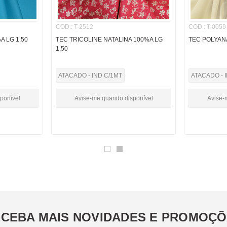
COD.
:
T-2512
COD.
:
T-0059
A LG 1.50
TEC TRICOLINE NATALINA 100%A LG
TEC POLYANA
1.50
ATACADO - IND C/1MT
ATACADO - 
ponível
Avise-me quando disponível
Avise-
CEBA MAIS NOVIDADES E PROMOÇ