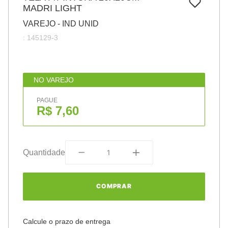
7
º
MADRI LIGHT
pincel
VAREJO - IND UNID
8
º
cola
:
145129-3
9
º
barbante
10
º
fita
NO VAREJO
PAGUE
R$ 7,60
Quantidade
COMPRAR
Calcule o prazo de entrega