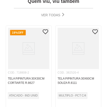
Quem viu, viu também
VER TODAS
19%
OFF
COD.
:
718808-2
COD.
:
382520-4
TELA P/PINTURA 30X30CM
TELA P/PINTURA 30X60CM
CORTIARTE R.8627
SOUZA R.8111
ATACADO - IND UNID
MULTIPLO - PCT C/4