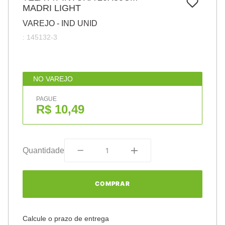
7
º
MADRI LIGHT
papel
VAREJO - IND UNID
8
º
cola
:
145132-3
9
º
barbante
10
º
pasta
NO VAREJO
PAGUE
R$ 10,49
Quantidade
COMPRAR
Calcule o prazo de entrega