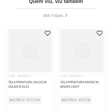
Quem viu, viu também
VER TODAS
COD.
:
382350-4
COD.
:
524258-4
TELA P/PINTURA 10X15CM
TELA P/PINTURA 40X50CM
SOUZA R.8123
MADRI LIGHT
MULTIPLO - PCT C/10
MULTIPLO - PCT C/6