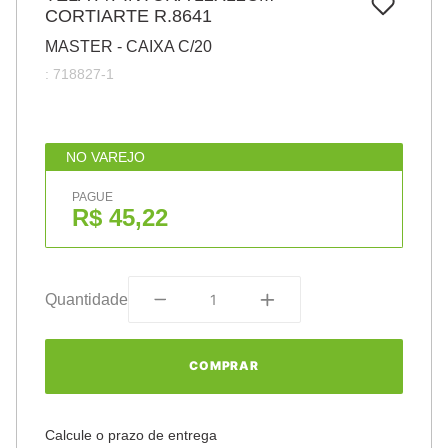
7
º
CORTIARTE R.8641
papel
MASTER - CAIXA C/20
8
º
cola
:
718827-1
9
º
barbante
10
º
havaianas
NO VAREJO
PAGUE
R$ 45,22
Quantidade
COMPRAR
Calcule o prazo de entrega