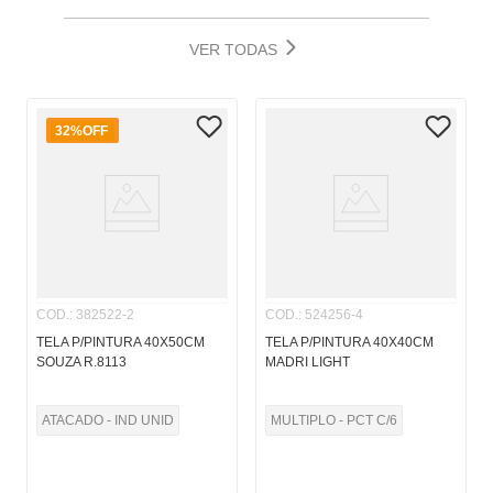
VER TODAS
32%
OFF
COD.
:
382522-2
COD.
:
524256-4
TELA P/PINTURA 40X50CM
TELA P/PINTURA 40X40CM
SOUZA R.8113
MADRI LIGHT
ATACADO - IND UNID
MULTIPLO - PCT C/6