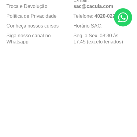
E-mail:
Troca e Devolução
sac@cacula
.
com
Política de Privacidade
Telefone:
4020
-
0220
Conheça nossos cursos
Horário SAC:
Siga nosso canal no
Seg. a Sex. 08:30 às
Whatsapp
17:45 (exceto feriados)
Institucional
Minha Conta
Sobre a caçula
Minha Conta
Lojas
Pedidos
Trabalhe Conosco
Formas de pagamento