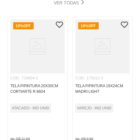
VER TODAS
19%
OFF
19%
OFF
COD.
:
718804-2
COD.
:
175012-3
TELA P/PINTURA 20X30CM
TELA P/PINTURA 19X24CM
CORTIARTE R.8604
MADRI LIGHT
ATACADO - IND UNID
VAREJO - IND UNID
de:
R$
11
,
99
de:
R$
9
,
99