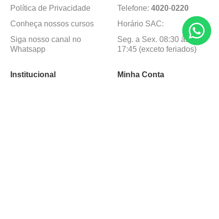
Política de Privacidade
Telefone:
4020
-
0220
Conheça nossos cursos
Horário SAC:
Siga nosso canal no
Seg. a Sex. 08:30 às
Whatsapp
17:45 (exceto feriados)
Institucional
Minha Conta
Sobre a caçula
Minha Conta
Lojas
Pedidos
Trabalhe Conosco
Formas de pagamento