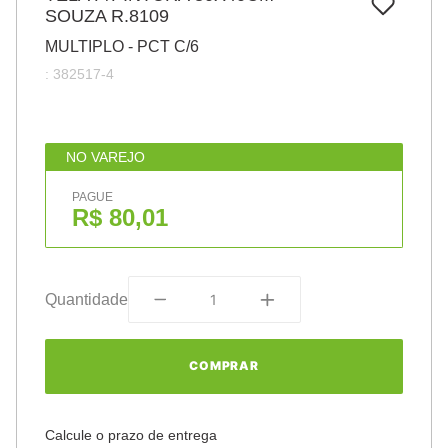
7
º
SOUZA R.8109
papel
MULTIPLO - PCT C/6
8
º
cola
:
382517-4
9
º
barbante
10
º
havaianas
NO VAREJO
PAGUE
R$ 80,01
Quantidade
COMPRAR
Calcule o prazo de entrega