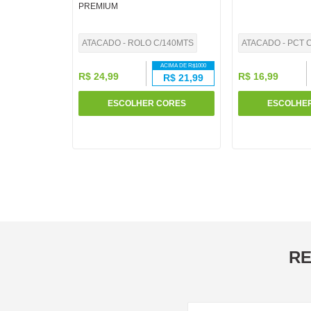
PREMIUM
10
º
fita
ATACADO - ROLO C/140MTS
ATACADO - PCT C
ACIMA DE R$
1000
R$
24
,
99
R$
16
,
99
R$
21,99
ESCOLHER CORES
ESCOLHE
RE