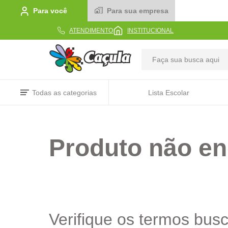
Para você
Para sua empresa
ATENDIMENTO
INSTITUCIONAL
TERMOS MAIS BUSCADOS
Todas as categorias
Lista Escolar
1
º
caderno
2
º
linha
Produto não en
3
º
caneta
4
º
tecido
5
º
caixa
6
º
papel
7
º
pincel
Verifique os termos bus