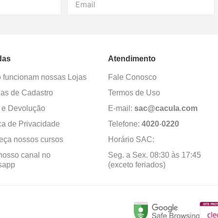
das
Atendimento
funcionam nossas Lojas
Fale Conosco
as de Cadastro
Termos de Uso
 e Devolução
E-mail:
sac@cacula
.
com
ica de Privacidade
Telefone:
4020
-
0220
ça nossos cursos
Horário SAC:
nosso canal no
Seg. a Sex. 08:30 às 17:45
sapp
(exceto feriados)