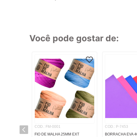
8
º
cola
9
º
barbante
10
º
fita
Você pode gostar de:
TERMOS MAI
1
º
caderno
2
º
linha
3
º
caneta
4
º
tecido
5
º
caixa
6
º
papel
7
º
pincel
8
º
cola
COD.
:
FM-0001
COD.
:
P-7453
9
º
barbante
FIO DE MALHA 25MM EXT
BORRACHA EVA 4