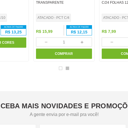
TRANSPARENTE
C/24 FOLHAS 1
/10
ATACADO - PCT C/4
ATACADO - PC
ACIMA DE R$
1000
ACIMA DE R$
1000
R$
15
,
99
R$
7
,
99
R$
13,25
R$
12,15
－
＋
－
R CORES
COMPRAR
CO
CEBA MAIS NOVIDADES E PROMOÇ
A gente envia por e-mail pra você!