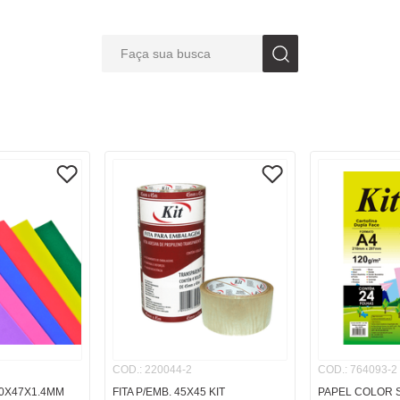
Faça sua busca
S BUSCADOS
COD.
:
220044-2
COD.
:
764093-2
0X47X1.4MM
FITA P/EMB. 45X45 KIT
PAPEL COLOR S