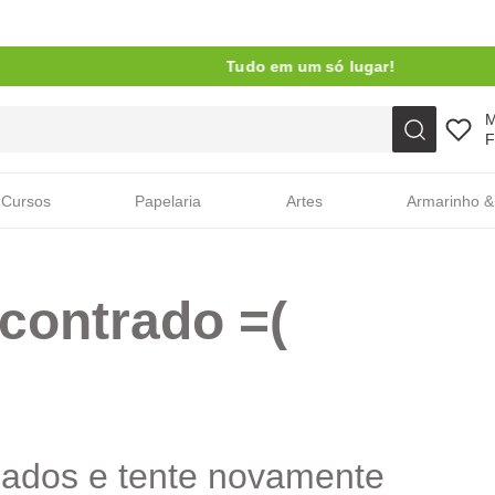
Tudo em um só lugar!
Faça sua busca aqui
F
Cursos
Papelaria
Artes
Armarinho &
contrado =(
cados e tente novamente