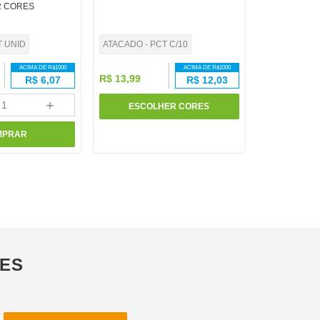
2 CORES
T UNID
ATACADO - PCT C/10
ACIMA DE R$
1000
ACIMA DE R$
1000
R$
13
,
99
R$
6,07
R$
12,03
＋
ESCOLHER CORES
MPRAR
ÕES