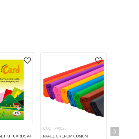
COD.
:
P-0025
ET KIT CARDS A4
PAPEL CREPOM COMUM