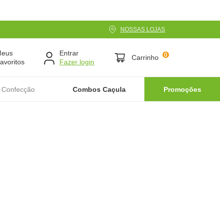
NOSSAS LOJAS
Meus
Entrar
0
Carrinho
avoritos
 Confecção
Combos Caçula
Promoções