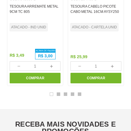
TESOURA ARREMATE METAL
TESOURA CABELO PICOTE
9CM TC 805
CABO METAL 16CM AYSY250
ATACADO - IND UNID
ATACADO - CARTELA UNID
ACIMA DE R$
1000
R$
3
,
49
R$
3,00
R$
25
,
99
－
＋
－
＋
COMPRAR
COMPRAR
RECEBA MAIS NOVIDADES E