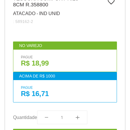
7
º
8CM R.358800
pincel
ATACADO - IND UNID
8
º
cola
:
589162-2
9
º
barbante
10
º
fita
NO VAREJO
PAGUE
R$ 18,99
ACIMA DE R$ 1000
PAGUE
R$ 16,71
Quantidade