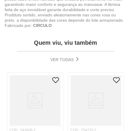
garantindo maior conforto e segurança ao manusear. A lâmina
feita de aço inoxidável garante durabilidade e corte preciso.
Prodduto sortido, enviado aleatoriamente nas cores rosa ou
preto. a disponibilidade das cores depende do lote armazenado.
Fabricado por:
CIRCULO
Quem viu, viu também
VER TODAS
COD.
:
343606-2
COD.
:
254735-2