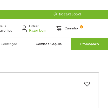
NOSSAS LOJAS
Meus
Entrar
0
Carrinho
avoritos
 Confecção
Combos Caçula
Promoções