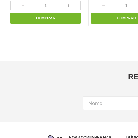
－
＋
－
COMPRAR
COMPRAR
RE
Dúvi
NOS ACOMPANHE NAS