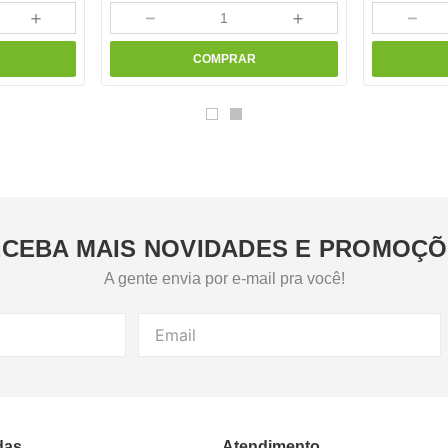
＋
－
＋
－
COMPRAR
CEBA MAIS NOVIDADES E PROMOÇ
A gente envia por e-mail pra você!
das
Atendimento