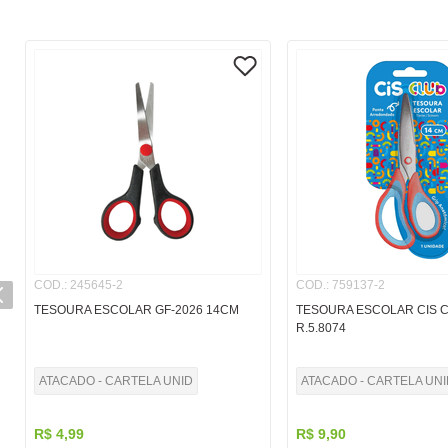
COD.
:
245645-2
COD.
:
759137-2
TESOURA ESCOLAR GF-2026 14CM
TESOURA ESCOLAR CIS 
R.5.8074
ATACADO - CARTELA UNID
ATACADO - CARTELA UNI
R$
4
,
99
R$
9
,
90