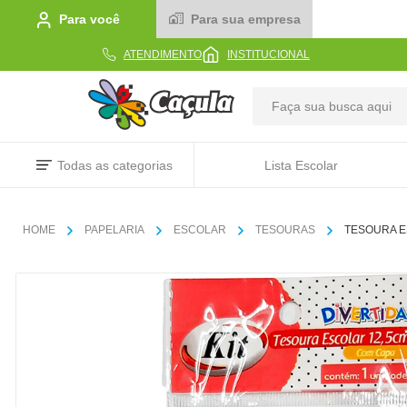
Para você
Para sua empresa
ATENDIMENTO
INSTITUCIONAL
TERMOS MAIS BUSCADOS
Todas as categorias
Lista Escolar
1
º
caderno
2
º
linha
PAPELARIA
ESCOLAR
TESOURAS
TESOURA E
3
º
caneta
4
º
tecido
5
º
caixa
6
º
papel
7
º
pincel