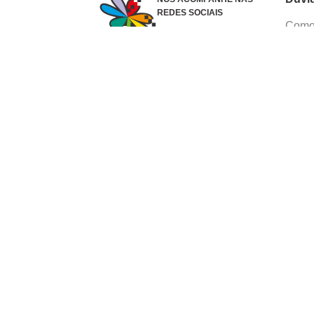
REDES SOCIAIS
Como 
Dúvid
Troca
Polít
Conhe
Siga 
What
Formas de pagamento