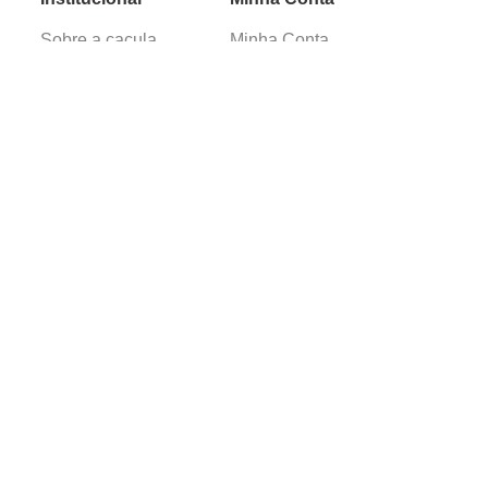
Sobre a caçula
Minha Conta
Lojas
Pedidos
Trabalhe Conosco
Verificada por