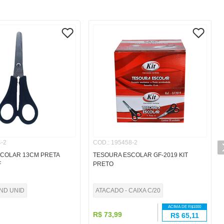
-2
COD.
:
195458-2
COLAR 13CM PRETA
TESOURA ESCOLAR GF-2019 KIT
F
PRETO
IND UNID
ATACADO - CAIXA C/20
ACIMA DE R$
1000
R$
73
,
99
R$
65,11