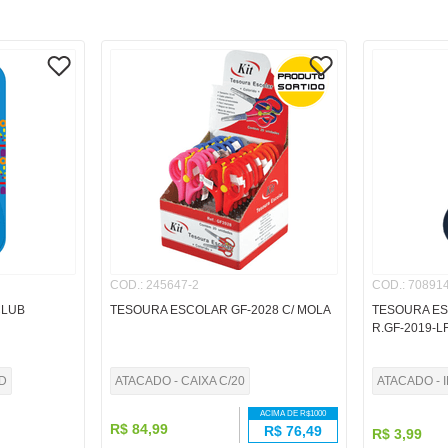
COD.
:
245647-2
COD.
:
708914
CLUB
TESOURA ESCOLAR GF-2028 C/ MOLA
TESOURA ES
R.GF-2019-L
D
ATACADO - CAIXA C/20
ATACADO - 
ACIMA DE R$
1000
R$
84
,
99
R$
76,49
R$
3
,
99