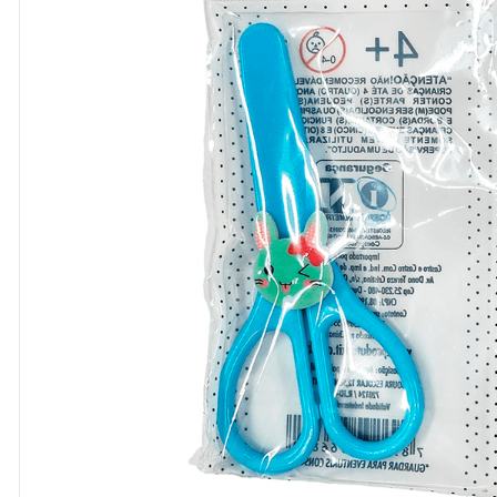
8
º
cola
9
º
barbante
10
º
fita