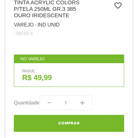
TINTA ACRYLIC COLORS
7
º
pincel
P/TELA 250ML GR.3 385
OURO IRIDESCENTE
8
º
cola
VAREJO - IND UNID
9
º
barbante
:
58763-3
10
º
fita
NO VAREJO
PAGUE
R$ 49,99
Quantidade
COMPRAR