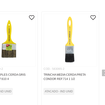
-2
COD.
:
583065-2
MPLES CERDA GRIS
TRINCHA MEDIA CERDA PRETA
.610 4
CONDOR REF.714 1 1/2
IND UNID
ATACADO - IND UNID