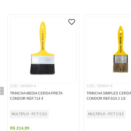
COD.
:
583064-4
COD.
:
550847-4
TRINCHA MEDIA CERDA PRETA
TRINCHA SIMPLES CERDA
CONDOR REF.714 4
CONDOR REF.610 2 1/2
MULTIPLO - PCT C/12
MULTIPLO - PCT C/12
R$
214
,
99