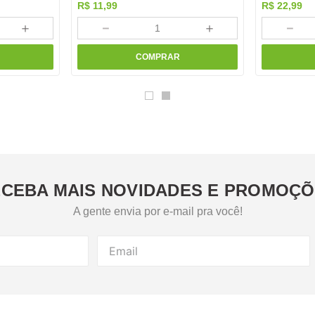
R$
11
,
99
R$
22
,
99
＋
－
＋
－
COMPRAR
CEBA MAIS NOVIDADES E PROMOÇ
A gente envia por e-mail pra você!