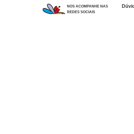
Dúvi
NOS ACOMPANHE NAS
REDES SOCIAIS
Como 
Dúvid
Troca
Polít
Conhe
Siga 
What
Formas de pagamento