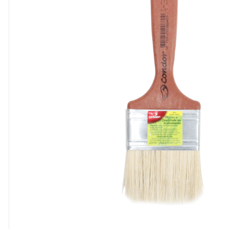
8
º
cola
9
º
barbante
10
º
pasta