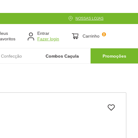
NOSSAS LOJAS
Meus
Entrar
0
Carrinho
avoritos
 Confecção
Combos Caçula
Promoções