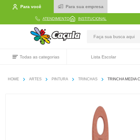
Para você
Para sua empresa
ATENDIMENTO
INSTITUCIONAL
TERMOS MAIS BUSCADOS
Todas as categorias
Lista Escolar
1
º
caderno
2
º
linha
ARTES
PINTURA
TRINCHAS
TRINCHA MEDIA 
3
º
caneta
4
º
tecido
5
º
caixa
6
º
pincel
7
º
papel