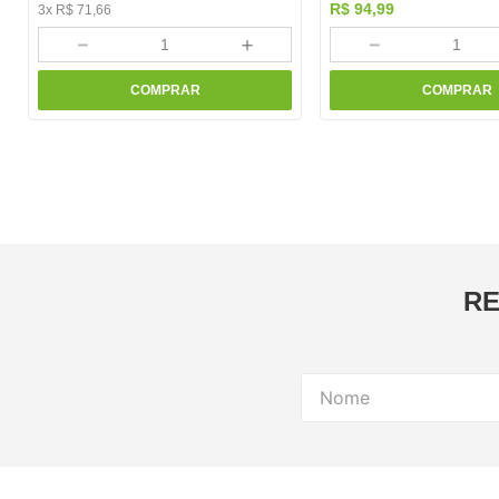
R$
94
,
99
3
x
R$
71
,
66
－
＋
－
COMPRAR
COMPRAR
RE