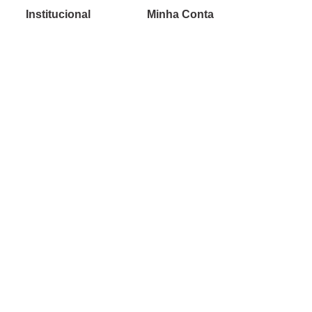
Institucional
Minha Conta
Sobre a caçula
Minha Conta
Lojas
Pedidos
Trabalhe Conosco
Verificada por