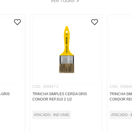
VER TODAS
COD.
:
550847-2
COD.
:
550849
 GRIS
TRINCHA SIMPLES CERDA GRIS
TRINCHA SI
CONDOR REF.610 2 1/2
CONDOR REF
ATACADO - IND UNID
ATACADO - 