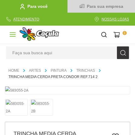
Para você
Para sua empresa
ATENDIMENTO
NOSSAS LOJAS
0
Faça sua busca aqui
TERMOS MAIS BUSCADOS
ARTES
PINTURA
TRINCHAS
1
º
caderno
TRINCHA MEDIA CERDA PRETA CONDOR REF.714 2
2
º
linha
3
º
caneta
4
º
tecido
5
º
caixa
6
º
pincel
TRINCHA MEDIA CERDA