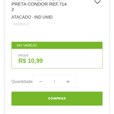
7
º
PRETA CONDOR REF.714
papel
2
8
º
cola
ATACADO - IND UNID
9
º
barbante
:
583055-2
10
º
havaianas
NO VAREJO
PAGUE
R$ 10,99
Quantidade
COMPRAR