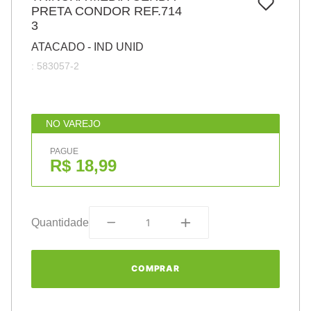
7
º
PRETA CONDOR REF.714
papel
3
8
º
cola
ATACADO - IND UNID
9
º
havaianas
:
583057-2
10
º
barbante
NO VAREJO
PAGUE
R$ 18,99
Quantidade
COMPRAR