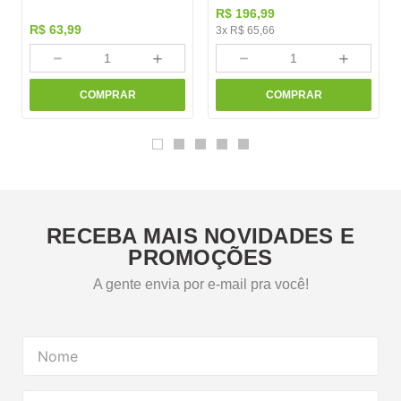
R$
196
,
99
R$
63
,
99
3
x
R$
65
,
66
－
＋
－
＋
COMPRAR
COMPRAR
RECEBA MAIS NOVIDADES E
PROMOÇÕES
A gente envia por e-mail pra você!