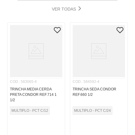
VER TODAS
COD.
:
583065-4
COD.
:
584592-4
TRINCHA MEDIA CERDA
TRINCHA SEDA CONDOR
PRETA CONDOR REF.714 1
REF.660 1/2
1/2
MULTIPLO - PCT C/12
MULTIPLO - PCT C/24