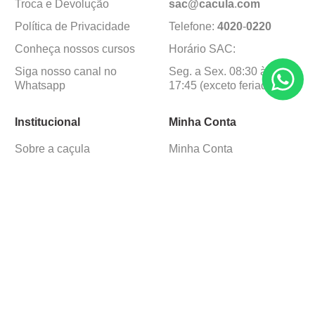
Troca e Devolução
sac@cacula
.
com
Política de Privacidade
Telefone:
4020
-
0220
Conheça nossos cursos
Horário SAC:
Siga nosso canal no
Seg. a Sex. 08:30 às
Whatsapp
17:45 (exceto feriados)
Institucional
Minha Conta
Sobre a caçula
Minha Conta
Lojas
Pedidos
Trabalhe Conosco
Formas de pagamento