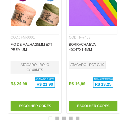
6
º
pincel
7
º
papel
8
º
cola
COD.
:
FM-0001
COD.
:
P-7453
9
º
barbante
FIO DE MALHA 25MM EXT
BORRACHA EVA
10
º
pasta
PREMIUM
40X47X1.4MM
ATACADO - ROLO
ATACADO - PCT C/10
C/140MTS
ACIMA DE R$
1000
ACIMA DE R$
1000
R$
24
,
99
R$
16
,
99
R$
21,99
R$
13,25
ESCOLHER CORES
ESCOLHER CORES