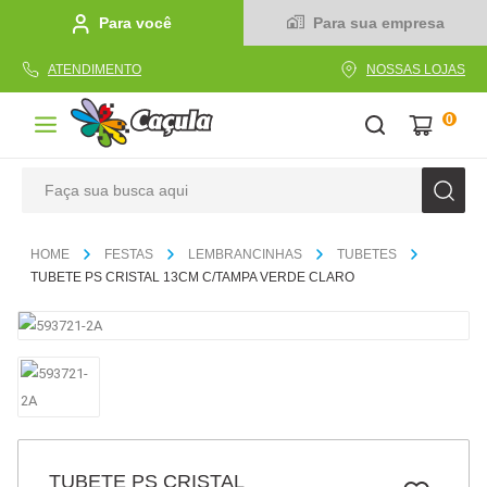
Para você
Para sua empresa
ATENDIMENTO
NOSSAS LOJAS
0
Faça sua busca aqui
TERMOS MAIS BUSCADOS
FESTAS
LEMBRANCINHAS
TUBETES
1
º
caderno
TUBETE PS CRISTAL 13CM C/TAMPA VERDE CLARO
2
º
linha
3
º
caneta
4
º
tecido
5
º
caixa
6
º
papel
TUBETE PS CRISTAL