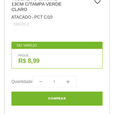
7
º
13CM C/TAMPA VERDE
pincel
CLARO
8
º
cola
ATACADO - PCT C/10
9
º
barbante
:
593721-2
10
º
fita
NO VAREJO
PAGUE
R$ 8,99
Quantidade
COMPRAR