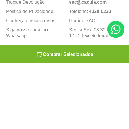
Troca e Devolução
sac@cacula
.
com
Política de Privacidade
Telefone:
4020
-
0220
Conheça nossos cursos
Horário SAC:
Siga nosso canal no
Seg. a Sex. 08:30 às
Whatsapp
17:45 (exceto feriados)
Institucional
Minha Conta
Comprar Selecionados
Sobre a caçula
Minha Conta
Lojas
Pedidos
Trabalhe Conosco
Formas de pagamento