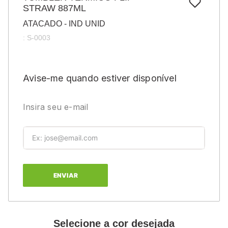
7
º
STRAW 887ML
papel
ATACADO - IND UNID
8
º
cola
:
S-0003
9
º
barbante
10
º
pasta
Avise-me quando estiver disponível
Insira seu e-mail
ENVIAR
Selecione a cor desejada