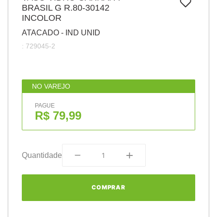
7
º
BRASIL G R.80-30142
papel
INCOLOR
8
º
cola
ATACADO - IND UNID
9
º
barbante
:
729045-2
10
º
havaianas
NO VAREJO
PAGUE
R$ 79,99
Quantidade
COMPRAR