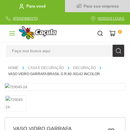
Para você
Para sua empresa
ATENDIMENTO
NOSSAS LOJAS
0
Faça sua busca aqui
TERMOS MAIS BUSCADOS
CASA E DECORAÇÃO
DECORAÇÃO
1
º
caderno
VASO VIDRO GARRAFA BRASIL G R.80-30142 INCOLOR
2
º
linha
3
º
caneta
4
º
tecido
5
º
caixa
6
º
pincel
VASO VIDRO GARRAFA