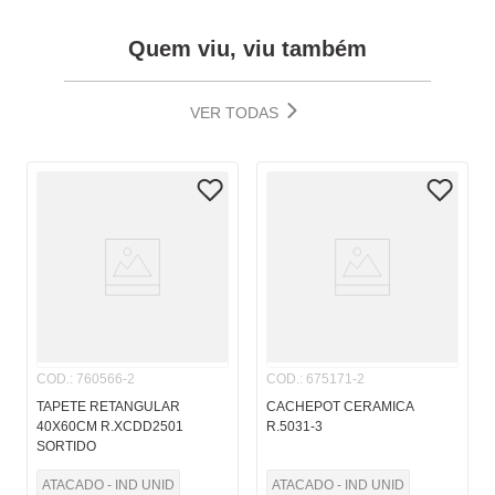
Quem viu, viu também
VER TODAS
COD.
:
760566-2
COD.
:
675171-2
TAPETE RETANGULAR
CACHEPOT CERAMICA
40X60CM R.XCDD2501
R.5031-3
SORTIDO
ATACADO - IND UNID
ATACADO - IND UNID