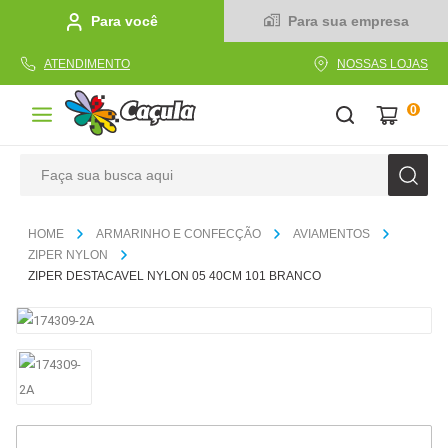
Para você
Para sua empresa
ATENDIMENTO
NOSSAS LOJAS
0
Faça sua busca aqui
TERMOS MAIS BUSCADOS
ARMARINHO E CONFECÇÃO
AVIAMENTOS
1
º
caderno
ZIPER NYLON
ZIPER DESTACAVEL NYLON 05 40CM 101 BRANCO
2
º
linha
3
º
caneta
4
º
tecido
5
º
caixa
6
º
papel