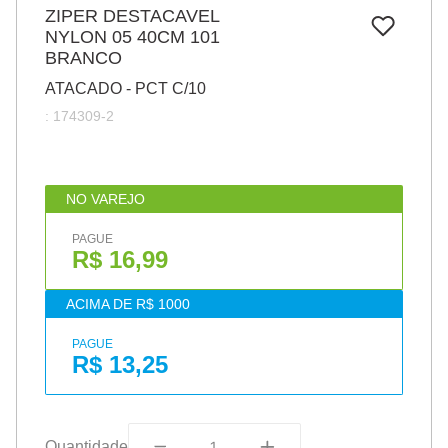
7
º
ZIPER DESTACAVEL
pincel
NYLON 05 40CM 101
8
º
cola
BRANCO
9
º
barbante
ATACADO - PCT C/10
:
174309-2
10
º
fita
NO VAREJO
PAGUE
R$ 16,99
ACIMA DE R$ 1000
PAGUE
R$ 13,25
Quantidade