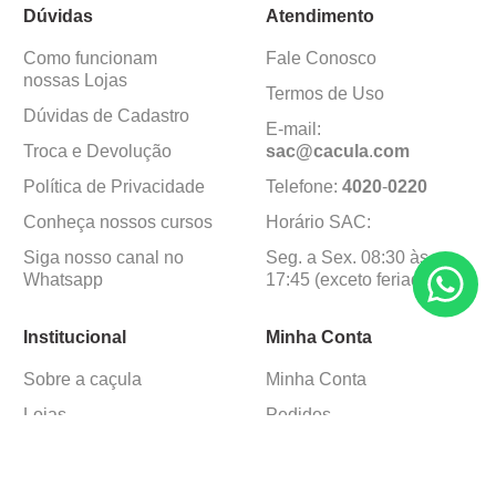
Dúvidas
Atendimento
Como funcionam
Fale Conosco
nossas Lojas
Termos de Uso
Dúvidas de Cadastro
E-mail:
Troca e Devolução
sac@cacula
.
com
Política de Privacidade
Telefone:
4020
-
0220
Conheça nossos cursos
Horário SAC:
Siga nosso canal no
Seg. a Sex. 08:30 às
Whatsapp
17:45 (exceto feriados)
Institucional
Minha Conta
Sobre a caçula
Minha Conta
Lojas
Pedidos
Trabalhe Conosco