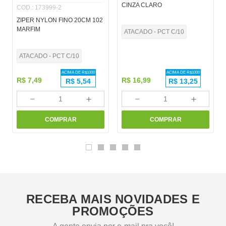
CINZA CLARO
COD.
:
173999-2
ZIPER NYLON FINO 20CM 102
MARFIM
ATACADO - PCT C/10
ATACADO - PCT C/10
ACIMA DE R$
1000
ACIMA DE R$
1000
R$
7
,
49
R$
16
,
99
R$
5,54
R$
13,25
－
＋
－
＋
COMPRAR
COMPRAR
RECEBA MAIS NOVIDADES E
PROMOÇÕES