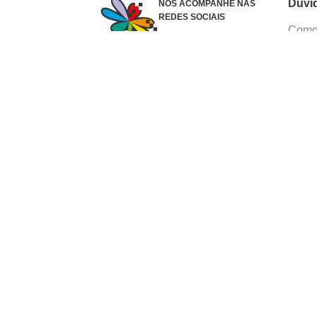
Dúvi
NOS ACOMPANHE NAS
REDES SOCIAIS
Como 
Dúvid
Troca
Polít
Conhe
Siga 
What
Formas de pagamento