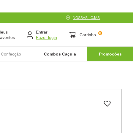
NOSSAS LOJAS
Meus
Entrar
0
Carrinho
avoritos
 Confecção
Combos Caçula
Promoções