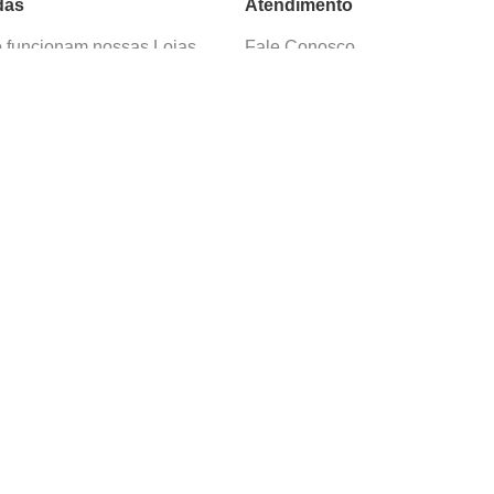
das
Atendimento
funcionam nossas Lojas
Fale Conosco
as de Cadastro
Termos de Uso
 e Devolução
E-mail:
sac@cacula
.
com
ica de Privacidade
Telefone:
4020
-
0220
ça nossos cursos
Horário SAC:
nosso canal no
Seg. a Sex. 08:30 às 17:45
sapp
(exceto feriados)