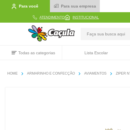
Para você
Para sua empresa
ATENDIMENTO
INSTITUCIONAL
TERMOS MAIS BUSCADOS
Todas as categorias
Lista Escolar
1
º
caderno
2
º
linha
ARMARINHO E CONFECÇÃO
AVIAMENTOS
ZIPER 
3
º
caneta
4
º
tecido
5
º
caixa
6
º
papel
7
º
pincel