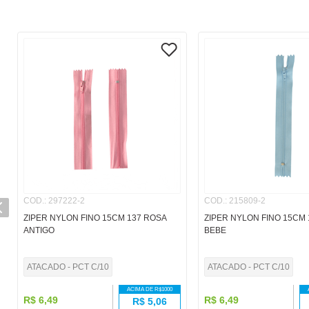
COD.
:
297222-2
COD.
:
215809-2
ZIPER NYLON FINO 15CM 137 ROSA
ZIPER NYLON FINO 15CM 
ANTIGO
BEBE
ATACADO - PCT C/10
ATACADO - PCT C/10
ACIMA DE R$
1000
R$
6
,
49
R$
6
,
49
R$
5,06