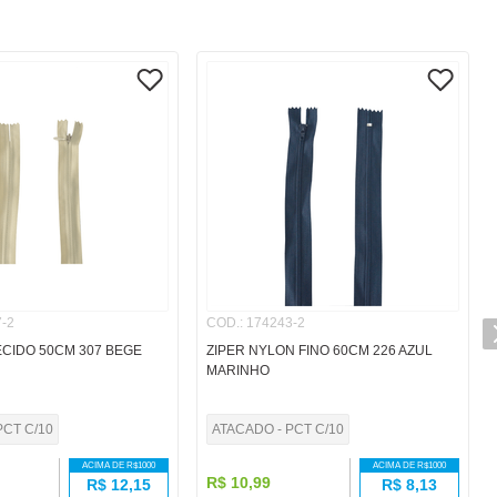
-2
COD.
:
174243-2
TECIDO 50CM 307 BEGE
ZIPER NYLON FINO 60CM 226 AZUL
MARINHO
PCT C/10
ATACADO - PCT C/10
ACIMA DE R$
1000
ACIMA DE R$
1000
R$
10
,
99
R$
12,15
R$
8,13