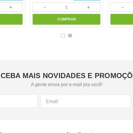
＋
－
＋
－
COMPRAR
CEBA MAIS NOVIDADES E PROMOÇ
A gente envia por e-mail pra você!