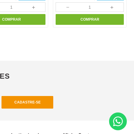
＋
－
＋
COMPRAR
COMPRAR
ÕES
CADASTRE-SE