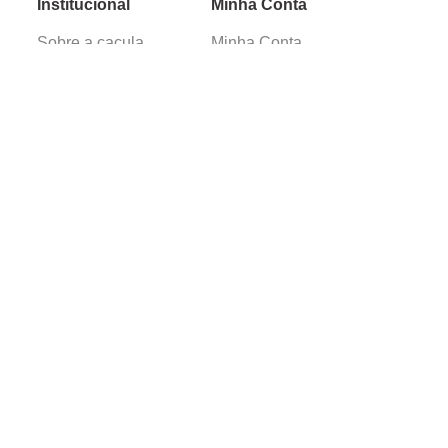
Institucional
Minha Conta
Sobre a caçula
Minha Conta
Lojas
Pedidos
Trabalhe Conosco
Verificada por