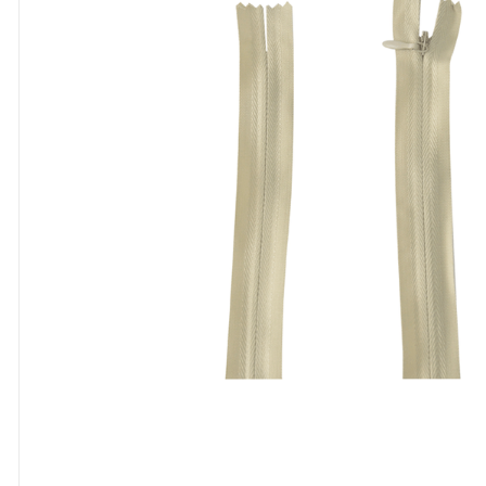
8
º
cola
9
º
barbante
10
º
fita