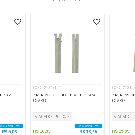
COD.
:
213471-2
COD.
:
213457
184 AZUL
ZIPER INV. TECIDO 60CM 313 CINZA
ZIPER INV. 
CLARO
CLARO
ATACADO - PCT C/10
ATACADO - 
ACIMA DE R$
1000
ACIMA DE R$
1000
R$
16
,
99
R$
15
,
99
R$
5,06
R$
13,25