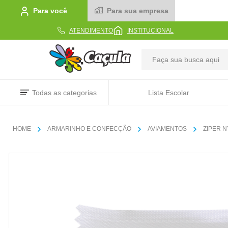
Para você
Para sua empresa
ATENDIMENTO
INSTITUCIONAL
TERMOS MAIS BUSCADOS
Todas as categorias
Lista Escolar
1
º
caderno
2
º
linha
ARMARINHO E CONFECÇÃO
AVIAMENTOS
ZIPER 
3
º
caneta
4
º
tecido
5
º
caixa
6
º
papel
7
º
pincel