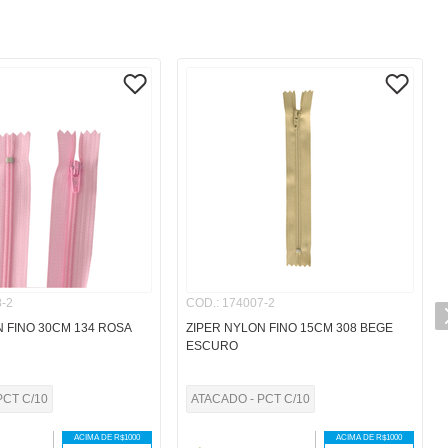
-2
COD.
:
174007-2
 FINO 30CM 134 ROSA
ZIPER NYLON FINO 15CM 308 BEGE
ESCURO
PCT C/10
ATACADO - PCT C/10
ACIMA DE R$
1000
ACIMA DE R$
1000