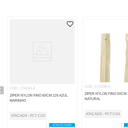
COD.
:
174208-2
COD.
:
174243-2
ZIPER NYLON FINO 50CM 
ZIPER NYLON FINO 60CM 226 AZUL
NATURAL
MARINHO
ATACADO - PCT C/10
ATACADO - PCT C/10
ACIMA DE R$
1000