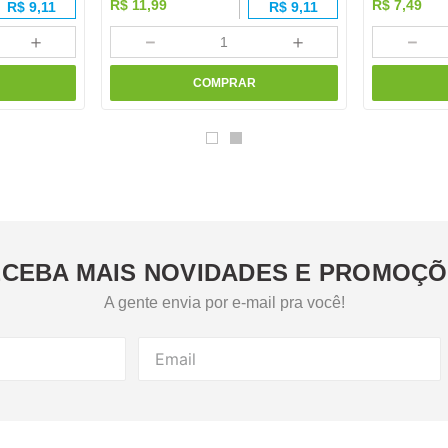
R$
11
,
99
R$
7
,
49
R$
9,11
R$
9,11
＋
－
＋
－
COMPRAR
CEBA MAIS NOVIDADES E PROMOÇ
A gente envia por e-mail pra você!