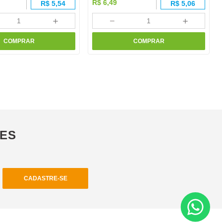
R$
6
,
49
R$
5,54
R$
5,06
＋
－
＋
COMPRAR
COMPRAR
ÕES
CADASTRE-SE