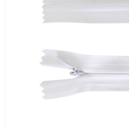
8
º
cola
9
º
barbante
10
º
fita