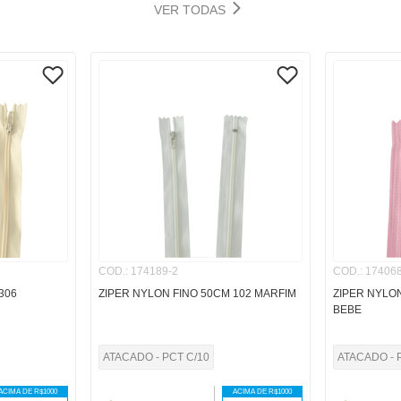
VER TODAS
COD.
:
174189-2
COD.
:
174068
306
ZIPER NYLON FINO 50CM 102 MARFIM
ZIPER NYLON
BEBE
ATACADO - PCT C/10
ATACADO - 
ACIMA DE R$
1000
ACIMA DE R$
1000