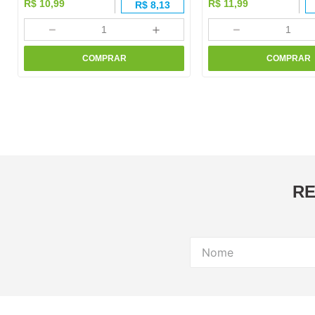
R$
10
,
99
R$
11
,
99
R$
8,13
－
＋
－
COMPRAR
COMPRAR
RE