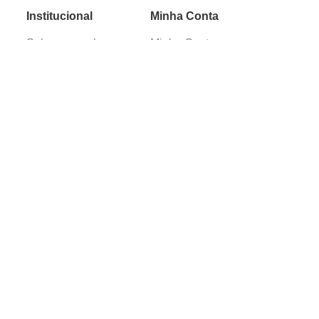
Institucional
Minha Conta
Sobre a caçula
Minha Conta
Lojas
Pedidos
Trabalhe Conosco
Verificada por