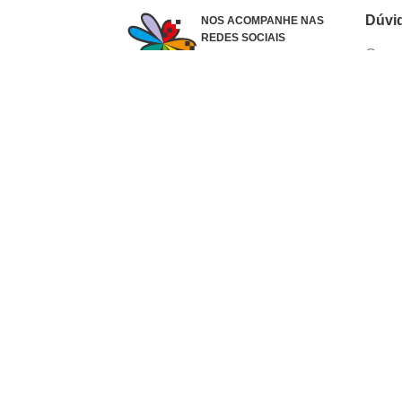
Dúvi
NOS ACOMPANHE NAS
REDES SOCIAIS
Como 
Dúvid
Troca
Polít
Conhe
Siga 
What
Formas de pagamento