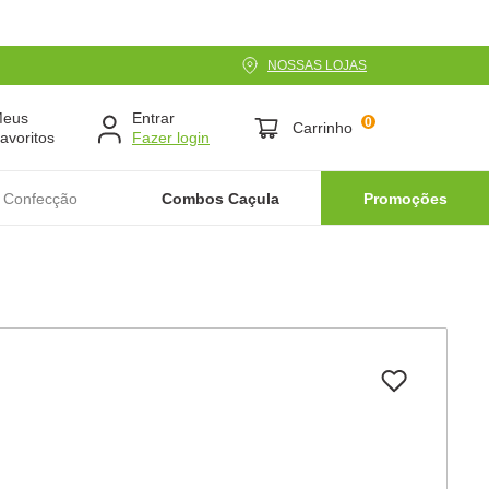
NOSSAS LOJAS
Meus
Entrar
0
Carrinho
avoritos
 Confecção
Combos Caçula
Promoções